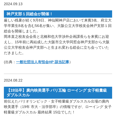
2024.09.13
神戸支部１回総会が開催！
厳しい残暑が続く9月8日、神仙閣神戸店において来賓3名、府立大
学卒業生8名を含む56名が集い、大阪公立大学校友会神戸支部１回
総会を開催しました。
岡本直之校友会会長と北橋和也大学渉外企画課長らを来賓にお迎
えし、15年前に再結成した大阪市立大学同窓会神戸支部から大阪
公立大学校友会神戸支部へと生まれ変わる総会に立ち会っていた
だきました。
(出典：
一般社団法人有恒会HP 該当記事
）
2024.08.22
【19法卒】廣内映美選手 パリ五輪 ローイング 女子軽量級
ダブルスカル
前伝えたパリオリンピック・女子軽量級ダブルスカル出場の廣内
映美選手（19年 市大・法学部卒）の情報ですが、ローイング 女子
軽量級ダブルスカル 最終結果 15位でした！