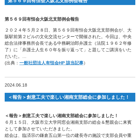
第５６９回有恒会大阪北支部例会報告
第５６９回有恒会大阪北支部例会報告
２０２４年５月２８日、第５６９回有恒会大阪北支部例会が、大
阪駅前第２ビルの文化交流センターで開催された。今回は、中央
総合法律事務所会長である中務嗣治郎弁護士（法院１９６２年修
了）に「弁護士人生６０年を振り返って」と題してご講演をいた
だいた。…
(出典：
一般社団法人有恒会HP 該当記事
）
2024.06.18
＜報告＞創意工夫で楽しい湘南支部総会に参加しました！
＜報告＞創意工夫で楽しい湘南支部総会に参加しました！
６月１５日、大阪市立大学同窓会湘南支部の総会＆懇親会に来賓
として参加させていただきました。
総会は、臨済宗の鎌倉五山第一位の建長寺の施設で支部会員や重