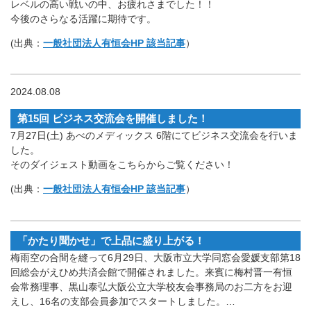
レベルの高い戦いの中、お疲れさまでした！！
今後のさらなる活躍に期待です。
(出典：
一般社団法人有恒会HP 該当記事
）
2024.08.08
第15回 ビジネス交流会を開催しました！
7月27日(土) あべのメディックス 6階にてビジネス交流会を行いま
した。
そのダイジェスト動画をこちらからご覧ください！
(出典：
一般社団法人有恒会HP 該当記事
）
「かたり聞かせ」で上品に盛り上がる！
梅雨空の合間を縫って6月29日、大阪市立大学同窓会愛媛支部第18
回総会がえひめ共済会館で開催されました。来賓に梅村晋一有恒
会常務理事、黒山泰弘大阪公立大学校友会事務局のお二方をお迎
えし、16名の支部会員参加でスタートしました。…