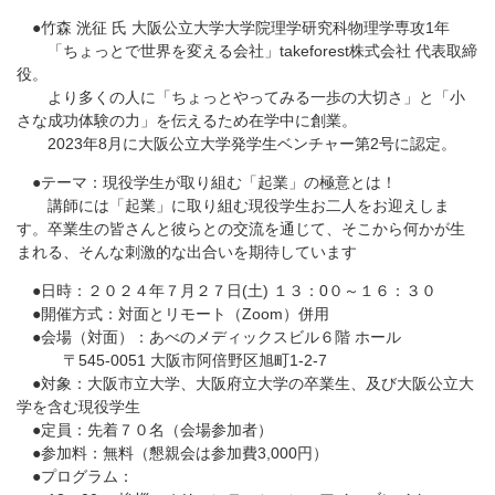
●竹森 洸征 氏 大阪公立大学大学院理学研究科物理学専攻1年
「ちょっとで世界を変える会社」takeforest株式会社 代表取締
役。
より多くの人に「ちょっとやってみる一歩の大切さ」と「小
さな成功体験の力」を伝えるため在学中に創業。
2023年8月に大阪公立大学発学生ベンチャー第2号に認定。
●テーマ：現役学生が取り組む「起業」の極意とは！
講師には「起業」に取り組む現役学生お二人をお迎えしま
す。卒業生の皆さんと彼らとの交流を通じて、そこから何かが生
まれる、そんな刺激的な出合いを期待しています
●日時：２０２４年７月２７日(土) １３：0０～１６：３０
●開催方式：対面とリモート（Zoom）併用
●会場（対面）：あべのメディックスビル６階 ホール
〒545-0051 大阪市阿倍野区旭町1-2-7
●対象：大阪市立大学、大阪府立大学の卒業生、及び大阪公立大
学を含む現役学生
●定員：先着７０名（会場参加者）
●参加料：無料（懇親会は参加費3,000円）
●プログラム：