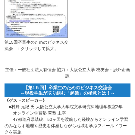
第15回卒業生のためのビジネス交
流会 ↑ クリックして拡大。
主催：一般社団法人有恒会 協力：大阪公立大学 校友会・渉外企画
課
【第1５回】卒業生のためのビジネス交流会
～現役学生が取り組む「起業」の極意とは！～
《ゲストスピーカー》
●村野 元紀 氏 大阪公立大学大学院文学研究科地理学教室2年
オンライン学習塾 翠塾 主宰
47都道府県踏破、50ヶ国を渡航した経験からオンライン学習
のみならず地理や歴史を体感しながら地域を学ぶフィールドワー
クを実施