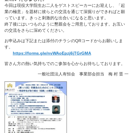
今回は現役大学院生お二人をゲストスピーカーにお迎えし、「起
業の極意」を題材に彼らとの交流を通じて深掘りができればと願
っています。きっと刺激的な出合いになると思います。
終了後にはいつものように懇親会をご用意しております。お互い
の交流をさらに深めてください。
お申込みは下記または添付のチラシのQRコードからお願いしま
す。
https://forms.gle/nvWAoEpzj6jTGrGMA
皆さん方の熱い気持ちでのご参加を心からお待ちしております。
一般社団法人有恒会 事業部会担当 梅 村 晋 一