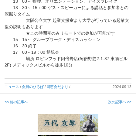
13：00～ 挨拶、オリエンテーション、アイスブレイク
13：30～ 15：00 ゲストスピーカーによる講話と参加者との
深掘りタイム
大阪公立大学 起業支援室より大学が行っている起業支
援の説明もあります
★この時間帯のみリモートでの参加が可能です
15：15～ グループワーク・ディスカッション
16：30 終了
17：00～19：00 懇親会
場所 ロビンフッド阿倍野店(阿倍野筋2-1-37 東陽ビル
2F) メディックスビルから徒歩10分
ニュース
/
会員のひろば
/
同窓会だより
/
2024.09.13
<< 前の記事へ
次の記事へ >>