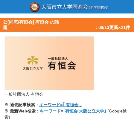
公[同窓/有恒会] 有恒会 の話
題 ：09/13更新×21件
一般社団法人 有恒会
※
過去記事検索：
キーワード=｢ 有恒会 ｣
※ 最新Web検索：
キーワード=｢有恒会 大阪公立大学｣
(Google検
索)