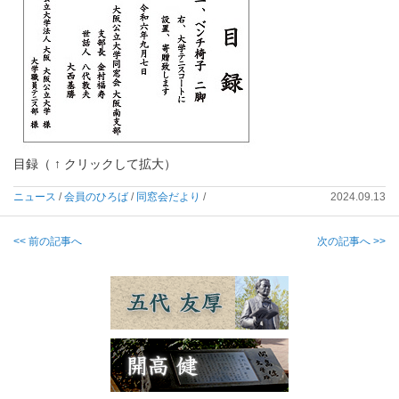
目録（ ↑ クリックして拡大）
ニュース
/
会員のひろば
/
同窓会だより
/
2024.09.13
<< 前の記事へ
次の記事へ >>