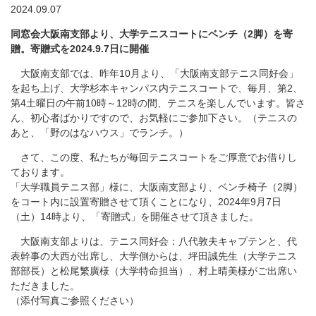
2024.09.07
同窓会大阪南支部より、大学テニスコートにベンチ（2脚）を寄
贈。寄贈式を2024.9.7日に開催
大阪南支部では、昨年10月より、「大阪南支部テニス同好会」
を起ち上げ、大学杉本キャンパス内テニスコートで、毎月、第2、
第4土曜日の午前10時～12時の間、テニスを楽しんでいます。皆さ
ん、初心者ばかりですので、お気軽にご参加下さい。（テニスの
あと、「野のはなハウス」でランチ。）
さて、この度、私たちが毎回テニスコートをご厚意でお借りし
ております。
「大学職員テニス部」様に、大阪南支部より、ベンチ椅子（2脚）
をコート内に設置寄贈させて頂くことになり、2024年9月7日
（土）14時より、「寄贈式」を開催させて頂きました。
大阪南支部よりは、テニス同好会：八代敦夫キャプテンと、代
表幹事の大西が出席し、大学側からは、坪田誠先生（大学テニス
部部長）と松尾繁廣様（大学特命担当）、村上晴美様がご出席い
ただきました。
（添付写真ご参照ください）