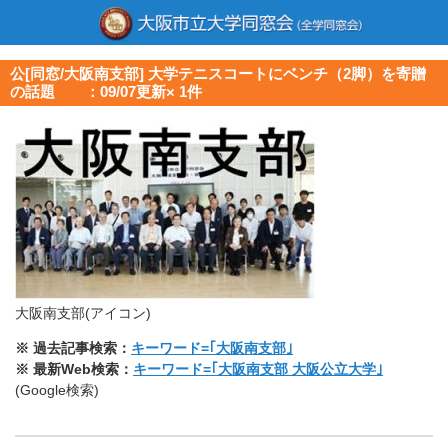
公[同窓/大阪南支部] 大学テニスコートにベンチ（2脚）を寄贈
の話題 ：09/07更新× 1件
大阪南支部(アイコン)
※ 過去記事検索：
キーワード=｢大阪南支部｣
※ 最新Web検索：
キーワード=｢大阪南支部 大阪公立大学
｣
(Google検索)