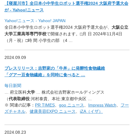
【寝屋川市】全日本小中学生ロボット選手権2024 大阪府予選大会
が - Yahoo!ニュース
Yahoo!ニュース - Yahoo! JAPAN
全日本小中学生ロボット選手権2024 大阪府予選大会が、
大阪公立
大学工業高等専門学校
で開催されます
。□月 日 2024年11月4日
（月・祝）□時 間 小学生の部 （4 …
2024.09.09
プレスリリース：吉野家の「牛丼」に発酵性食物繊維
「
グアー豆食物繊維」を同時に食べると …
毎日新聞
… 府立医科
大学
… 株式会社吉野家ホールディングス
（
代表取締役
:河村泰貴、本社:
東京都中央区 …
※ 関連の記事：
PR TIMES
、
goo ニュース
、
Impress Watch
、
フー
ズチャネル
、
健康美容EXPO ニュース
、
iZA（イザ）
2024.08.23