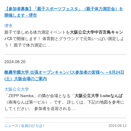
【参加者募集】「親子スポーツフェスタ」（親子体力測定会）
を
開催します - 堺市
堺市
親子で楽しめる体力測定イベントを
大阪公立大学中百舌鳥キャン
パ
ス
で開催します！ 体育館とグラウンドで元気いっぱい測定しよ
う！ 親子で体力測定に …
2024.08.20
酪農学園大学 出張オープンキャンパス参加者の皆様へ ～8月24日
(土）大阪会場のご案内
大阪公立大学
「ZEPP Namba」の隣が会場となる「
大阪公立大学 I-siteなんば
（南海なんば第一ビル）」です。 詳しくは、下記の地図を参考に
してください。 参加者を送迎される …
ニュース
/
会員のひろば
/
2024.09.12