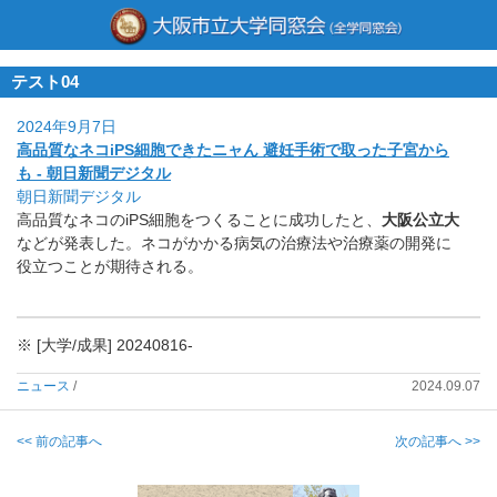
テスト04
2024年9月7日
高品質なネコiPS細胞できたニャん 避妊手術で取った子宮から
も - 朝日新聞デジタル
朝日新聞デジタル
高品質なネコのiPS細胞をつくることに成功したと、
大阪公立大
などが発表した。
ネコがかかる病気の治療法や治療薬の開発に
役立つことが期待され
る。
※ [大学/成果] 20240816-
ニュース
/
2024.09.07
<< 前の記事へ
次の記事へ >>