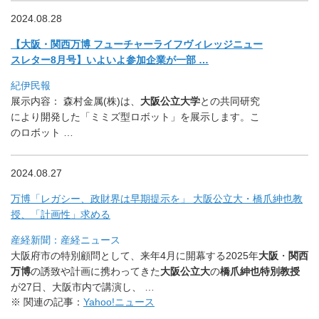
2024.08.28
【大阪・関西万博 フューチャーライフヴィレッジニュー
スレター8月号】
いよいよ参加企業が一部 …
紀伊民報
展示内容： 森村金属(株)は、
大阪公立大学
との共同研究
により開発した「
ミミズ型ロボット」を展示します。こ
のロボット …
2024.08.27
万博「レガシー、政財界は早期提示を」 大阪公立大・橋爪紳也教
授、「計画性」求める
産経新聞：産経ニュース
大阪府市の特別顧問として、来年4月に開幕する2025年
大阪
・
関西
万博
の誘致や計画に携わってきた
大阪公立大
の
橋爪紳也特別教
授
が27日、大阪市内で講演し、 …
※ 関連の記事：
Yahoo!ニュース