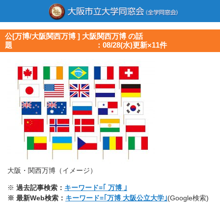
公[万博/大阪関西万博 ] 大阪関西万博 の話
題 ：08/28(水)更新×11件
大阪・関西万博（イメージ）
※
過去記事検索：
キーワード=｢ 万博 ｣
※ 最新Web検索：
キーワード=｢万博 大阪公立大学｣
(Google検索)