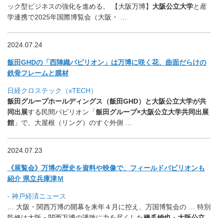
ッ
ク型ビジネスの強化を進める。 【大阪万博】
大阪公立大学
と産
学連携で2025年国際博覧会（
大阪・ …
2024.07.24
飯田GHDの「西陣織パビリオン」は万博に咲く花、
曲面だらけの
鉄骨フレームと膜材
日経クロステック（xTECH）
飯田グループホールディングス（飯田GHD）と大阪公立大学が共
同出展
する民間パビリオン「
飯田グループ×大阪公立大学共同出展
館
」で、大屋根（リング）のすぐ外側 …
2024.07.23
《展覧会》万博の歴史を資料や映像で、
フィールドパビリオンも
紹介 県立兵庫津Ｍ
- 神戸経済ニュース
… 大阪・関西万博の開幕を来年４月に控え、万国博覧会の … 特別
監修は大阪・関西万博の誘致に力を尽くした
橋爪紳也
・
大阪公
立