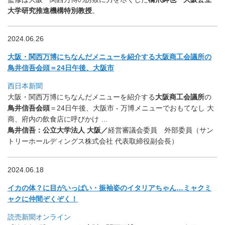
大学研究推進機構特別教授
。
2024.06.26
大阪・関西万博にちなんだメニューを紹介する大阪商工会議所の
鳥
井信吾会頭＝24日午後、大阪市
西日本新聞
大阪・関西万博にちなんだメニューを紹介する
大阪商工会議所
の
鳥
井信吾会頭
＝24日午後、大阪市 - 万博メニューでおもてなし 大
商、府内の飲食店に呼びかけ …
鳥
井信吾：公立大学法人 大阪／
経営審議会委員 外部委員（サン
トリーホールディングス株式会社 代表取締役副会長）
2024.06.18
イカの体？に目がいっぱい・振袖姿のイタリアちゃん…
ミャクミ
ャクに仲間ぞくぞく！
読売新聞オンライン