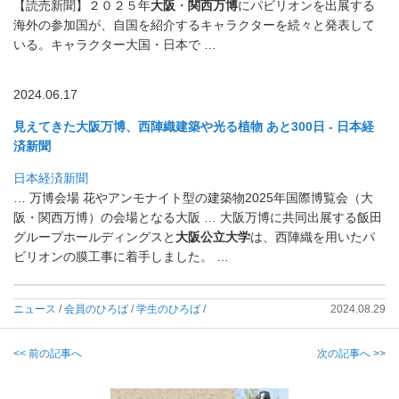
【読売新聞】２０２５年
大阪
・
関西万博
にパビリオンを出展する
海
外の参加国が、
自国を紹介するキャラクターを続々と発表して
いる。
キャラクター大国・日本で …
2024.06.17
見えてきた大阪万博、西陣織建築や光る植物 あと300日 - 日本経
済新聞
日本経済新聞
… 万博会場 花やアンモナイト型の建築物2025年国際博覧会（大
阪・関西万
博）の会場となる大阪 … 大阪万博に共同出展する飯田
グループホールディングスと
大阪公立大学
は、西陣織を用いたパ
ビリオンの膜工事に着手しました。 …
ニュース
/
会員のひろば
/
学生のひろば
/
2024.08.29
<< 前の記事へ
次の記事へ >>