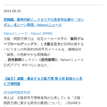
2024.08.26
西陣織、新時代紡ぐ…イタリアの見本市出展や「ガン
ダム」
名シーン再現 - Yahoo!ニュース
Yahoo!ニュース - Yahoo! JAPAN
大阪・関西万博では、住宅メーカー大手の「
飯田グル
ープホールディングス
」と
大阪公立大
が共同出展する
パビリオンの外装約3500平方メートルを、織物会社
「細尾」の色鮮やかな西陣織が
…
読売新聞
オンライン ©
読売新聞
社. Yahoo!ニュース
公式アプリ. #今つらいあなた …
【論文】連載・暴走する大阪万博 第４回 財政から見
た万博問題
自治体問題研究所
例えば、大阪府市万博推進局が公表している『大阪・
関西万博に要
する府市の費用について』（2024年⒉