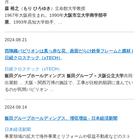
月 …
森 裕之
（
もり ひろゆき
）立命館大学教授
1967年大阪府生まれ。1990年
大阪市立大学商学部卒
業
。1993年高知大学助手、…
2024.08.21
西陣織パビリオンは真っ赤な花、曲面だらけ鉄骨フレームと膜材 |
日経クロステック（xTECH）
日経クロステック（xTECH）
飯田グループホールディングス 飯田グループ
×
大阪公立大学
共同
出展館 … 大阪・関西万博の施設で、
工事が比較的順調に進んでい
るのが民間パビリオン …
2024.08.14
飯田グループホールディングス、増収増益 - 日本経済新聞
日本経済新聞
事業領域の拡大で海外事業とリフォームや収益不動産などのスト