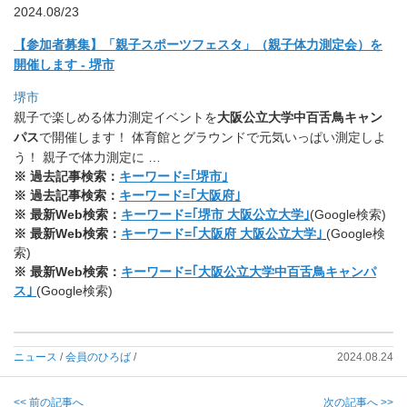
2024.08/23
【参加者募集】「親子スポーツフェスタ」（親子体力測定会）
を
開催します - 堺市
堺市
親子で楽しめる体力測定イベントを
大阪公立大学
中百舌鳥キャン
パ
ス
で開催します！ 体育館とグラウンドで元気いっぱい測定しよ
う！ 親子で体力測定に …
※ 過去記事検索：
キーワード=｢堺市｣
※ 過去記事検索：
キーワード=｢大阪府｣
※ 最新Web検索：
キーワード=｢堺市 大阪公立大学｣
(Google検索)
※ 最新Web検索：
キーワード=｢大阪府 大阪公立大学｣
(Google検
索)
※ 最新Web検索：
キーワード=｢大阪公立大学中百舌鳥キャンパ
ス｣
(Google検索)
ニュース
/
会員のひろば
/
2024.08.24
<< 前の記事へ
次の記事へ >>