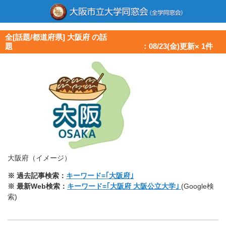
全[話題/都道府県] 大阪府 の話
題 ：08/23(金)更新× 1件
大阪府（イメージ）
※ 過去記事検索：
キーワード=｢大阪府｣
※ 最新Web検索：
キーワード=｢大阪府 大阪公立大学｣
(Google検
索)