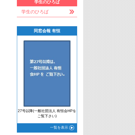
学生のひろば
学生のひろば
同窓会報 有恒
27号以降(一般社団法人 有恒会HPを
ご覧下さい)
一覧
を表示