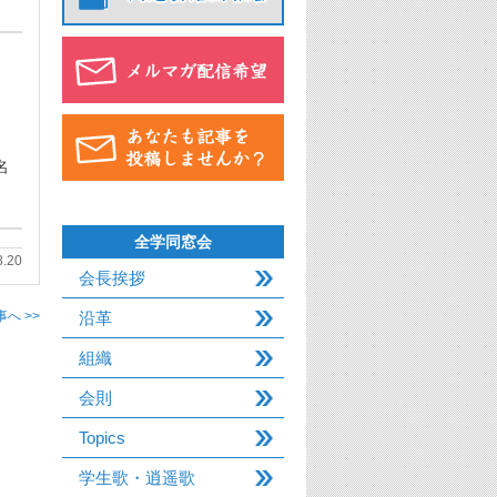
名
全学同窓会
8.20
会長挨拶
沿革
へ >>
組織
会則
Topics
学生歌・逍遥歌