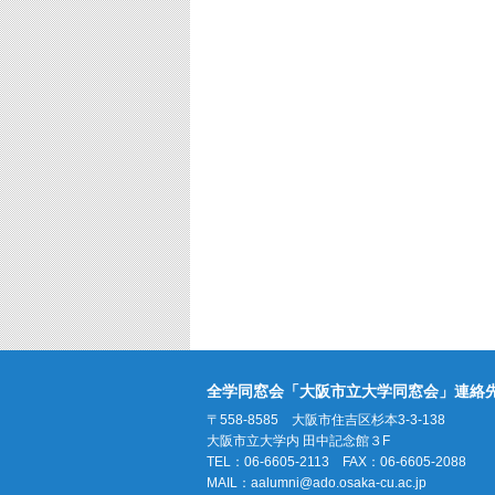
全学同窓会「大阪市立大学同窓会」連絡
〒558-8585 大阪市住吉区杉本3-3-138
大阪市立大学内 田中記念館３F
TEL：06-6605-2113 FAX：06-6605-2088
MAIL：
aalumni@ado.osaka-cu.ac.jp