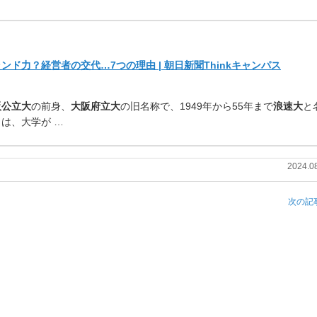
ド力？経営者の交代…7つの理由 | 朝日新聞Thinkキャンパス
阪公立大
の前身、
大阪府立大
の旧
名称で、1949年から55年まで
浪速大
と
は、大学が …
2024.0
次の記事