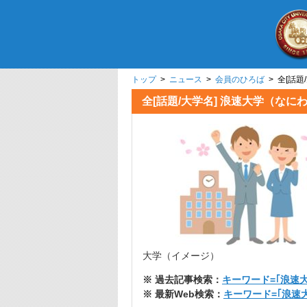
トップ
>
ニュース
>
会員のひろば
> 全[話
全[話題/大学名] 浪速大学（
大学（イメージ）
※ 過去記事検索：
キーワード=｢浪速大
※ 最新Web検索：
キーワード=｢浪速