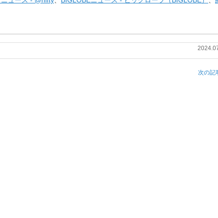
ュース - @nifty
、
BIGLOBEニュース - ビッグローブ（BIGLOBE）
、
2024.0
次の記事