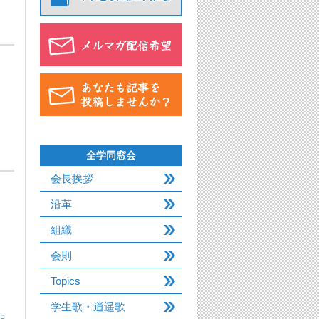
全学同窓会
会長挨拶
沿革
組織
会則
Topics
学生歌・逍遥歌