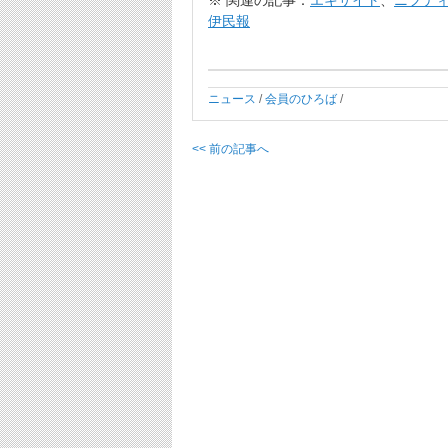
※ 関連の記事：
エキサイト
、
ニフティニ
伊民報
ニュース
/
会員のひろば
/
<< 前の記事へ