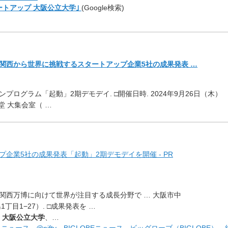
ートアップ 大阪公立大学｣
(Google検索)
関西から世界に挑戦するスタ
ートアップ企業5社の成果発表 …
ンプログラム「起動」
2期デモデイ. □開催日時. 2024年9月26日（木）
公会堂 大集会室（ …
プ企業5社の成果発表「
起動」2期デモデイを開催 - PR
関西万博に向けて世界が注目
する成長分野で … 大阪市中
目1−27）. □成果発表を …
…
大阪公立大学
、…