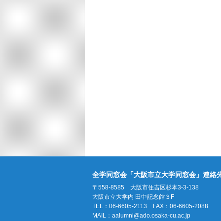
全学同窓会「大阪市立大学同窓会」連絡
〒558-8585 大阪市住吉区杉本3-3-138
大阪市立大学内 田中記念館３F
TEL：06-6605-2113 FAX：06-6605-2088
MAIL：
aalumni@ado.osaka-cu.ac.jp