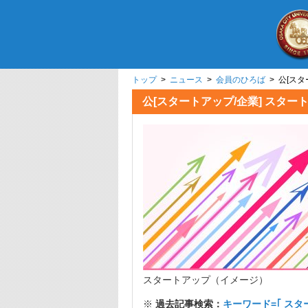
トップ
>
ニュース
>
会員のひろば
> 公[ス
公[スタートアップ/企業] スタ
スタートアップ（イメージ）
※
過去記事検索：
キーワード=｢ スタ