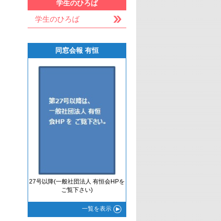
学生のひろば
学生のひろば
同窓会報 有恒
27号以降(一般社団法人 有恒会HPを
ご覧下さい)
一覧
を表示