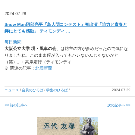
2024.07.28
Snow Man阿部亮平『鳥人間コンテスト』初出演「
迫力と青春と
絆にとても感動」 ティモンディ …
毎日新聞
大阪公立大学 堺・風車の会
」は坊主の方が多めだったので気にな
りましたね。
このまま僕が入ってもバレないんじゃないかと
（笑）。 □高岸宏行（ティモンディ …
※ 関連の記事：
北國新聞
ニュース
/
会員のひろば
/
学生のひろば
/
2024.07.29
<< 前の記事へ
次の記事へ >>