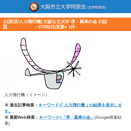
公[部活/人力飛行機] 大阪公立大学 堺・風車の会 の話
題 ：07/28(日)更新× 1件
人力飛行機（イメージ）
※ 過去記事検索：
キーワード=｢ 人力飛行機 ｣ の結果を表示しま
す。
※ 最新Web検索：
キーワード=「堺・風車の会」
(Google検索結
果)