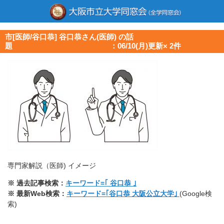
市[医師/谷口恭] 谷口恭さん(医師) の話
題 ：06/10(月)更新× 2件
専門家解説（医師) イメージ
※ 過去記事検索：
キーワード=｢ 谷口恭 ｣
※ 最新Web検索：
キーワード=｢谷口恭 大阪公立大学｣
(Google検
索)