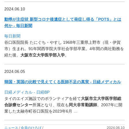
2024.06.10
動悸が主症状 新型コロナ後遺症として発症し得る「POTS」とは
何か - 毎日新聞
毎日新聞
谷口医院院長 たにぐち・やすし 1968年三重県上野市（現・伊賀
市）生まれ。
91年関西学院大学社会学部卒業。4年間の商社勤務を
経た後、
大
阪市立大学医学部入学
。
2024.06.05
韓国・英国の比較で見えてくる医師不足の真実 - 日経メディカル
日経メディカル - 日経BP
タイのエイズ施設でのボランティアを経て
大阪市立大学医学部総
合
診療センター
所属となり、現在も
同大非常勤講師
。
2007年に開
業した太融寺町谷口医院を2023年6月 …
ニュース
/
会員のひろば
/
2024.06.10