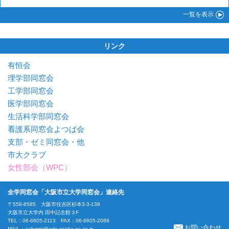
一覧
を表示
リンク
有恒会
理学部同窓会
工学部同窓会
医学部同窓会
生活科学部同窓会
看護系同窓会よつば会
支部・ゼミ同窓会・他
市大クラブ
女性部会（WPC）
全学同窓会「大阪市立大学同窓会」連絡先
〒558-8585 大阪市住吉区杉本3-3-138
大阪市立大学内 田中記念館３F
TEL：06-6605-2113 FAX：06-6605-2088
お問い合わせ
MAIL：
aalumni@ado.osaka-cu.ac.jp