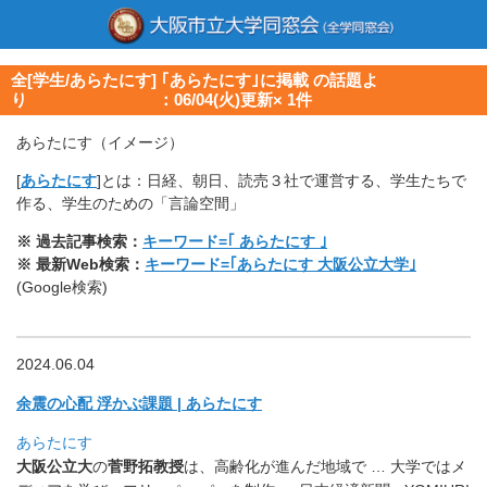
全[学生/あらたにす] ｢あらたにす｣に掲載 の話題よ
り ：06/04(火)更新× 1件
あらたにす（イメージ）
[
あらたにす
]とは：日経、朝日、読売３社で運営する、学生たちで
作る、学生のための「言論空間」
※ 過去記事検索：
キーワード=｢ あらたにす ｣
※ 最新Web検索：
キーワード=｢あらたにす 大阪公立大学｣
(Google検索)
2024.06.04
余震の心配 浮かぶ課題 | あらたにす
あらたにす
大阪公立大
の
菅野拓教授
は、高齢化が進んだ地域で … 大学ではメ