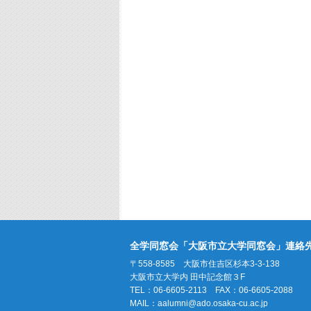
全学同窓会「大阪市立大学同窓会」連絡
〒558-8585 大阪市住吉区杉本3-3-138
大阪市立大学内 田中記念館３F
TEL：06-6605-2113 FAX：06-6605-2088
MAIL：
aalumni@ado.osaka-cu.ac.jp