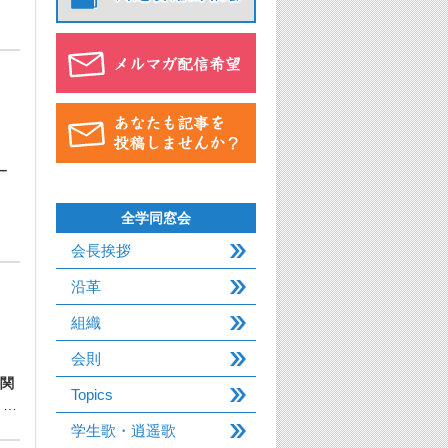
ー
全学同窓会
会長挨拶
沿革
組織
会則
関
Topics
 …
学生歌・逍遥歌