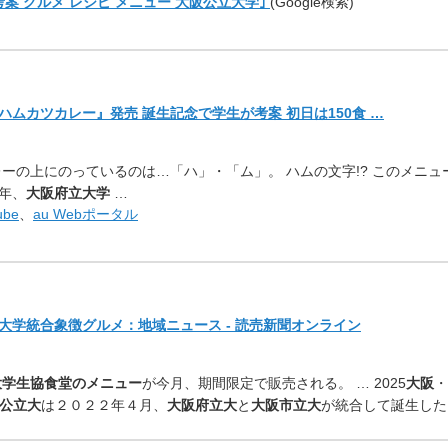
考案 グルメ レシピ メニュー 大阪公立大学｣
(Google検索)
ムカツカレー』発売 誕生記念で学生が考案 初日は150食 …
ーの上にのっているのは…「ハ」・「ム」。 ハムの文字!? このメニュ
年、
大阪府立大
学
…
ube
、
au Webポータル
大学統合象徴グルメ：
地域ニュース - 読売新聞オンライン
大学生協食堂のメニュー
が今月、期間限定で販売される。 … 2025
大阪
・
公立大
は２０２２年４月、
大阪府立大
と
大阪
市立大
が統合して誕生
した