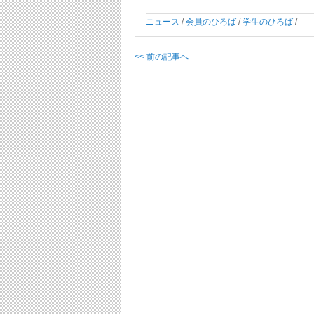
ニュース
/
会員のひろば
/
学生のひろば
/
<< 前の記事へ