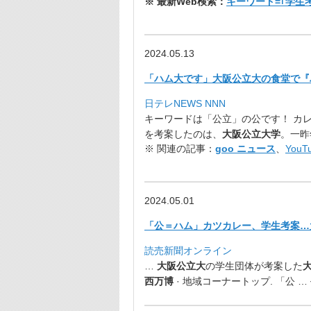
※ 最新Web検索：
キーワード=｢学生
2024.05.13
「ハム大です」大阪公立大の食堂で『ハ
日テレNEWS NNN
キーワードは「公立」の公です！ カレ
を考案したのは、
大阪公立大学
。一昨
※ 関連の記事：
goo ニュース
、
YouT
2024.05.01
「公＝ハム」カツカレー、学生考案…
読売新聞オンライン
…
大阪公立大
の学生団体が考案した
西万博
· 地域コーナートップ. 「公 …