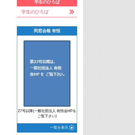
学生のひろば
学生のひろば
同窓会報 有恒
27号以降(一般社団法人 有恒会HPを
ご覧下さい)
一覧
を表示