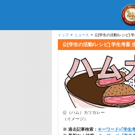
トップ
>
ニュース
> 公[学生の活動/レシピ] 
公[学生の活動/レシピ] 学生考案 
公（ハム）カツカレー
（イメージ）
※ 過去記事検索：
キーワード=｢学生考