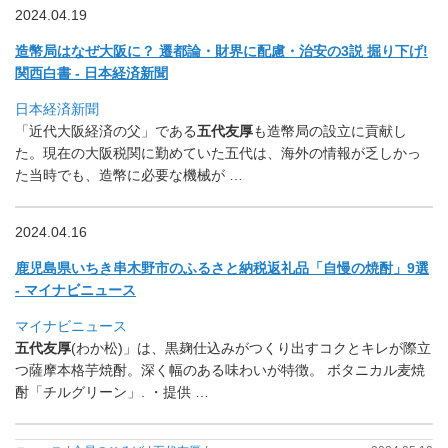
2024.04.19
造幣局はなぜ大阪に？ 遷都論・財界に配慮・治安の3説 掘り下げ!
関西白書 - 日本経済新聞
日本経済新聞
「近代大阪経済の父」である
五代友厚
も造幣局の設立に貢献し
た。
現在の大阪税関に勤めていた五代は、
海外の情報が乏しかっ
た当時でも、造幣に必要な機械が …
2024.04.16
鹿児島県いちき串木野市のふるさと納税返礼品「自慢の焼酎」9選
- マイナビニュース
マイナビニュース
五代友厚
(わか松)」は、
黒麹仕込みがつくり出すコクとキレが際立
つ薩摩本格芋焼酎。
深く幅のある味わいが特徴。 ボタニカル麦焼
酎「チルグリーン」. ・提供 …