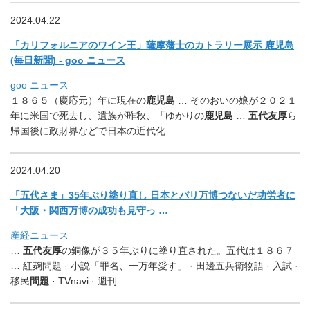
2024.04.22
「カリフォルニアのワイン王」薩摩藩士のカトラリー展示 鹿児島
(毎日新聞) - goo ニュース
goo ニュース
１８６５（慶応元）年に現在の
鹿児島
… そのおいの娘が２０２１
年に米国で死去し、遺族が昨秋、「
ゆかりの
鹿児島
…
五代友厚
ら
帰国後に政財界などで日本の近代化 …
2024.04.20
「五代さま」35年ぶり塗り直し 日本とパリ万博つないだ功労者に
「大阪・関西万博の成功も見守っ …
産経ニュース
…
五代友厚
の銅像が３５年ぶりに塗り直された。五代は１８６７
… 紅麹問題 · 小説「罪名、一万年愛す」 · 田邊五兵衛物語 · 入試 ·
移民
問題
· TVnavi · 週刊 …