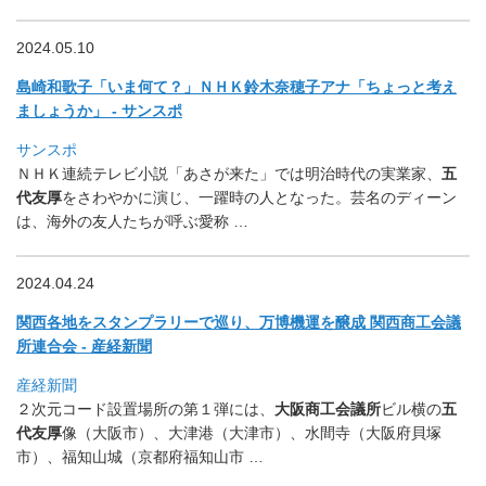
2024.05.10
島崎和歌子「いま何て？」ＮＨＫ鈴木奈穂子アナ「
ちょっと考え
ましょうか」 - サンスポ
サンスポ
ＮＨＫ連続テレビ小説「あさが来た」では明治時代の実業家、
五
代
友厚
をさわやかに演じ、一躍時の人となった。芸名のディーン
は、
海外の友人たちが呼ぶ愛称 …
2024.04.24
関西各地をスタンプラリーで巡り、万博機運を醸成 関西商工会議
所連合会 - 産経新聞
産経新聞
２次元コード設置場所の第１弾には、
大阪商工会議所
ビル横の
五
代
友厚
像（大阪市）、大津港（大津市）、水間寺（大阪府貝塚
市）、
福知山城（京都府福知山市 …