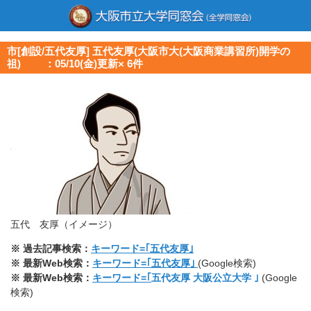
市[創設/五代友厚] 五代友厚(大阪市大(大阪商業講習所)開学の
祖) ：05/10(金)更新× 6件
五代 友厚（イメージ）
※ 過去記事検索：
キーワード=｢五代友厚｣
※ 最新Web検索：
キーワード=｢五代友厚｣
(Google検索)
※ 最新Web検索：
キーワード=｢
五代友厚 大阪公立大学 ｣
(Google
検索)