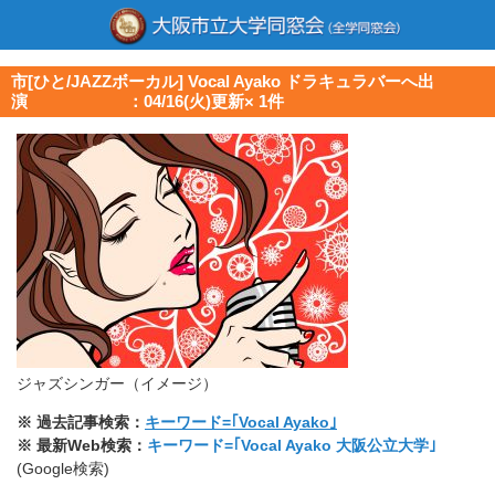
市[ひと/JAZZボーカル] Vocal Ayako ドラキュラバーへ出
演 ：04/16(火)更新× 1件
ジャズシンガー（イメージ）
※ 過去記事検索：
キーワード=｢Vocal Ayako｣
※ 最新Web検索：
キーワード=｢Vocal Ayako 大阪公立大学｣
(Google検索)