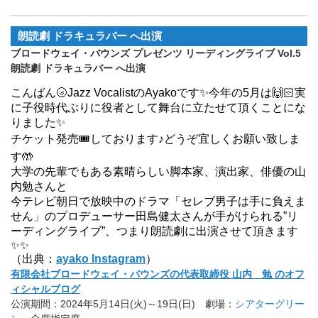
朗読劇 ドラキュラバー へ出演
ブロードウェイ・バウンズ プレゼンツ リーディングライブ Vol.5
朗読劇 ドラキュラバー へ出演
こんばん🌝Jazz VocalistのAyakoです✨今年の5月は🙌🏻実
に子役時代ぶりに役者として舞台に立たせて頂くことにな
りました✨
チケット発売🎟️しております♪どうぞ宜しくお願い致しま
す🤲
大学の先輩でもある素晴らしい脚本家、演出家、俳優の山
内勉さんと
今テレビ朝日で放映中のドラマ「セレブ男子は手に負えま
せん」のプロデューサー田島健太さんが手がけられる”リ
ーディングライブ”、つまり朗読劇に出演させて頂きます
✨✨
（出典：
ayako Instagram
）
有限会社ブロードウェイ・バウンズの代表取締役 山内 勉 のオフ
ィシャルブログ
公演期間：2024年5月14日(火)～19日(日) 劇場：
シアターグリー