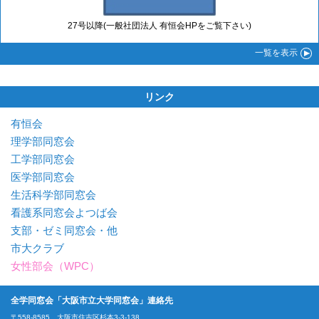
27号以降(一般社団法人 有恒会HPをご覧下さい)
一覧
を表示
リンク
有恒会
理学部同窓会
工学部同窓会
医学部同窓会
生活科学部同窓会
看護系同窓会よつば会
支部・ゼミ同窓会・他
市大クラブ
女性部会（WPC）
全学同窓会「大阪市立大学同窓会」連絡先
〒558-8585 大阪市住吉区杉本3-3-138