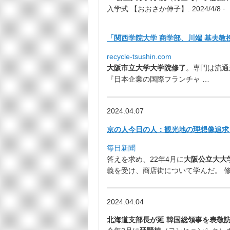
入学式 【おおさか伸子】. 2024/4/8 ·
「関西学院大学 商学部、川端 基夫教授
recycle-tsushin.com
大阪市立大学
大学院修了
。専門は流通
『
日本企業の国際フランチャ …
2024.04.07
京の人今日の人：観光地の理想像追求 
毎日新聞
答えを求め、22年4月に
大阪公立大
大
義を受け、
商店街について学んだ。 修
2024.04.04
北海道支部長が延 韓国総領事を表敬