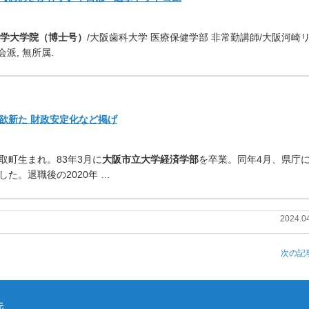
学
大学院（博士号）
/大阪歯科大学 医療保健学部 非常勤講師/大阪河崎
派, 無所属.
欲新た 財政安定化など掲げ
、高取町生まれ。83年3月に
大
阪市立大学
経済学部
を卒業。同年4月、県庁
た。退職後の2020年 …
2024.0
次の記事
先