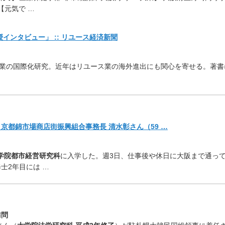
 【元気で …
インタビュー」 :: リユース経済新聞
業の国際化研究。
近年はリユース業の海外進出にも関心を寄せる。著書
京都錦市場商店街振興組合事務長 清水彰さん（59 …
学院
都市経営研究科
に入学
した。週3日、仕事後や休日に大阪まで通っ
士2年目には …
訪問