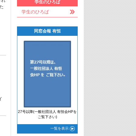
され
学生のひろば
た
学生のひろば
同窓会報 有恒
イ
27号以降(一般社団法人 有恒会HPを
ご覧下さい)
一覧
を表示