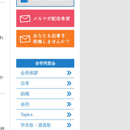
れ
全学同窓会
会長挨拶
か
沿革
組織
会則
Topics
学生歌・逍遥歌
学校