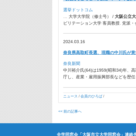
選挙ドットコム
… 大学大学院（修士号） /
大阪公立大
ビリテーション大学 客員教授. 党派・会
2024.03.16
奈良県高取町長選、現職の中川氏が意
奈良新聞
中川裕介氏(64)は1959(昭和34)年
庁し、産業・
雇用振興部長などを歴任し
ニュース
/
会員のひろば
/
<< 前の記事へ
全学同窓会「大阪市立大学同窓会」連絡