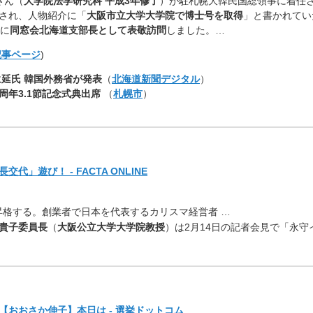
さん（
大学院法学研究科 平成3年修了
）が駐札幌大韓民国総領事に着任
され、人物紹介に「
大阪市立大学大学院で博士号を取得
」と書かれてい
日に
同窓会北海道支部長として表敬訪問
しました。…
記事ページ
)
延氏 韓国外務省が発表
（
北海道新聞デジタル
）
周年3.1節記念式典出席
（
札幌市
）
」遊び！ - FACTA ONLINE
昇格する。創業者で日本を代表
するカリスマ経営者 …
貴子委員長
（
大阪公立大学大学院教授
）は2月14日の記者会見で「永守
おおさか伸子】本日は - 選挙ドットコム