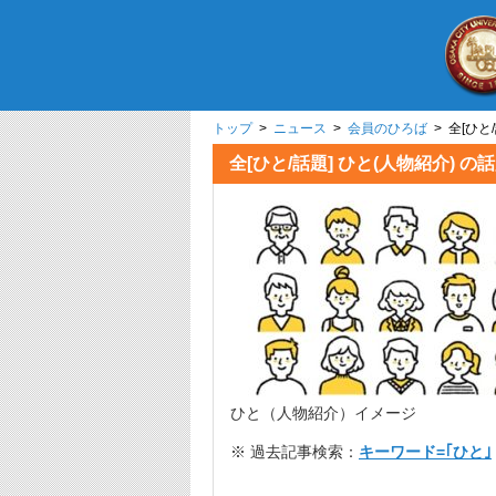
トップ
>
ニュース
>
会員のひろば
> 全[
全[ひと/話題] ひと(人
ひと（人物紹介）イメージ
※ 過去記事検索：
キーワード=｢ひと｣