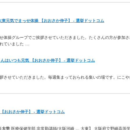
大東元気でまっせ体操 【おおさか伸子】 - 選挙ドットコム
せ体操グループでご挨拶させていただ
きました。たくさんの方が参加さ
れていました …
んはいつも元気 【おおさか伸子】 - 選挙ドットコム
拶させていただきました。
毎週集まっておられる集いの場です。にこや
【おおさか伸子】 - 選挙ドットコム
科
大学
医療保健学部 非常勤講師/大阪河崎 … 大東】 大阪府立野崎高等