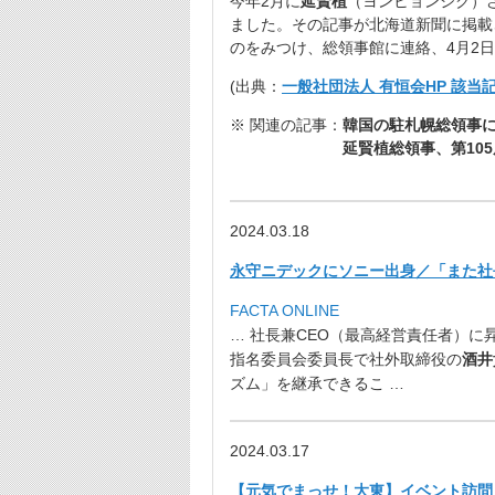
今年2月に
延賢植
（ヨンヒョンシク）
ました。その記事が北海道新聞に掲載
のをみつけ、総領事館に連絡、4月2
(出典：
一般社団法人 有恒会HP 該当
※ 関連の記事：
韓国の駐札幌総領事に
延賢植総領事、第105
2024.03.18
永守ニデックにソニー出身／「また社長交代
FACTA ONLINE
… 社長兼CEO（最高経営責任者）に
指名委員会委員長で社外取締役の
酒井
ズム」を継承できるこ …
2024.03.17
【元気でまっせ！大東】イベント訪問【