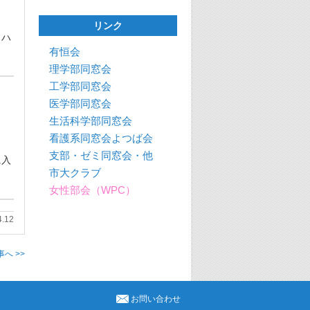
リンク
リハ
有恒会
理学部同窓会
工学部同窓会
医学部同窓会
生活科学部同窓会
看護系同窓会よつば会
支部・ゼミ同窓会・他
に入
市大クラブ
女性部会（WPC）
4.12
へ >>
お問い合わせ