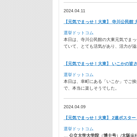
2024.04.11
【元気でまっせ！大東】 寺川公民館 
選挙ドットコム
本日は、
寺川公民館の大東元気でまっ
ていて、とても活気があり、
活力が溢
【元気でまっせ！大東】 いこかの皆さ
選挙ドットコム
本日は、幸町にある「いこか」でご挨
で、
本当に楽しそうでした。
2024.04.09
【元気でまっせ！大東】 2連ポスター 
選挙ドットコム
…
公立大学
大学院
（
博士号
）/
大阪
歯