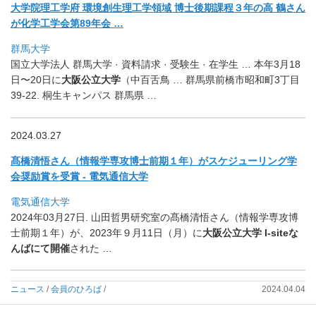
大学院理工学府 環境創生理工学領域 博士後期課程３年の高 鶴さん
が化学工学会第89年会 …
群馬大学
国立大学法人 群馬大学 · 資料請求 · 受験生 · 在学生 … 本年3月18
日〜20日に
大阪公立大学
（中百舌鳥 … 群馬県前橋市昭和町3丁目
39-22. 桐生キャンパス 群馬県 …
2024.03.27
髙橋清悟さん（情報学専攻博士前期１年）
がスケジューリング学
会奨励賞を受賞 - 電気通信大学
電気通信大学
2024年03月27日. 山田哲男研究室の髙橋清悟さん（情報学専攻博
士前期１年）が、
2023年９月11日（月）に
大阪公立大学 I-siteな
んばにて開催
された …
ニュース
/
会員のひろば
/
2024.04.04