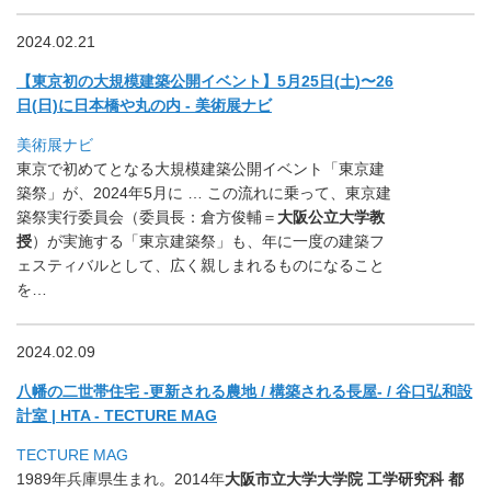
2024.02.21
【東京初の大規模建築公開イベント】5月25日(土)〜26
日(
日)に日本橋や丸の内 - 美術展ナビ
美術展ナビ
東京で初めてとなる大規模建築公開イベント「東京建
築祭」が、
2024年5月に … この流れに乗って、東京建
築祭実行委員会（委員長：倉方俊輔＝
大阪公立大学教
授
）が実施する「東京建築祭」も、年に一度の建築フ
ェスティバルとして、広く親しまれるものになること
を…
2024.02.09
八幡の二世帯住宅 -更新される農地 / 構築される長屋- / 谷口弘和設
計室 | HTA - TECTURE MAG
TECTURE MAG
1989年兵庫県生まれ。2014年
大阪市立大学
大学院 工学研究科 都