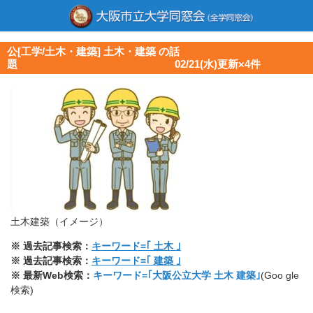
公[工学/土木・建築] 土木・建築 の話
題 02/21(水)更新×4件
土木建築（イメージ）
※ 過去記事検索：
キーワード=｢ 土木 ｣
※ 過去記事検索：
キーワード=｢ 建築 ｣
※ 最新Web検索：
キーワード=｢大阪公立大学 土木 建築｣
(Goo gle
検索)