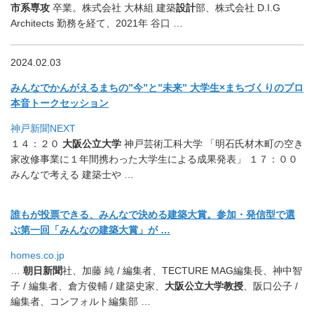
市系専攻
卒業。株式会社 大林組 建築
設計
部、株式会社 D.I.G
Architects 勤務を経て、2021年 谷口 …
2024.02.03
みんなでかんがえるまちの”今”と”未来” 大学生×まちづくりのプロ
本音トークセッション
神戸新聞NEXT
１４：２０
大阪公立大学
神戸芸術工科大学 「
明石氏材木町の空き
家改修事業に１年間携わった大学生による成果
発表」 １７：００
みんなで考える 建築士や …
誰もが投票できる、みんなで決める建築大賞。参加・
発信型で選
ぶ第一回「みんなの建築大賞」が …
homes.co.jp
…
朝日新聞
社、加藤 純 / 編集者、TECTURE MAG編集⻑、神中智
子 / 編集者、倉方俊輔 / 建築史家、
大阪公立大学教授
、阪口公子 /
編集者、コンフォルト編集部 …