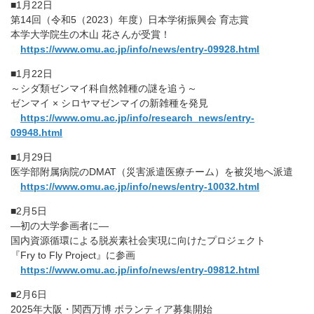
■1月22日
第14回（令和5（2023）年度）日本学術振興会 育志賞
本学大学院生の木山 花さんが受賞！
https://www.omu.ac.jp/info/news/entry-09928.html
■1月22日
～シダ類ゼンマイ科自然雑種の謎を追う～
ゼンマイ × シロヤマゼンマイの新雑種を発見
https://www.omu.ac.jp/info/research_news/entry-
09948.html
■1月29日
医学部附属病院のDMAT（災害派遣医療チーム）を被災地へ派遣
https://www.omu.ac.jp/info/news/entry-10032.html
■2月5日
―初の大学参画者に―
国内資源循環による脱炭素社会実現に向けたプロジェクト
『Fry to Fly Project』に参画
https://www.omu.ac.jp/info/news/entry-09812.html
■2月6日
2025年大阪・関西万博 ボランティア募集開始