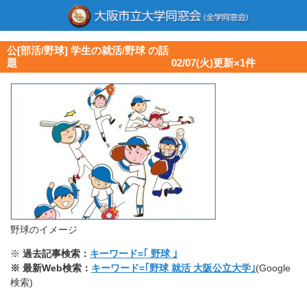
公[部活/野球] 学生の就活/野球 の話
題 02/07(火)更新×1件
野球のイメージ
※
過去記事検索：
キーワード=｢ 野球 ｣
※ 最新Web検索：
キーワード=｢野球 就活 大阪公立大学｣
(Google
検索)