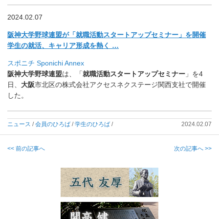
2024.02.07
阪神大学野球連盟が「就職活動スタートアップセミナー」を開催
学生の就活、キャリア形成を熱く …
スポニチ Sponichi Annex
阪神大学野球連盟
は、「
就職活動スタートアップセミナー
」
を4
日、
大阪
市北区の株式会社アクセスネクステージ関西支社で開
催
した。
ニュース
/
会員のひろば
/
学生のひろば
/
2024.02.07
<< 前の記事へ
次の記事へ >>