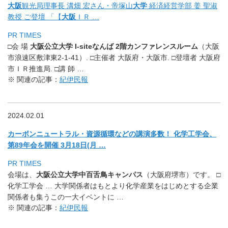
大阪
観光局理事長 溝畑 宏さん・帝塚山
大学
経済経営学部 姜 聖淑
教授 ご登壇 「【
大阪
ＩＲ …
PR TIMES
□会 場
大阪公立大学 I-siteなんば 2階カンファレンスルーム
（大阪
市浪速区敷津東2-1-41）. □主催者 大阪府・大阪市. □登壇者 大阪府
市ＩＲ推進局. □講 師 …
※ 関連の記事：
紀伊民報
2024.02.01
カーボンニュートラル・資源循環などの講演多数！ 化学工学会、
第89年会を開催 3月18日(月 …
PR TIMES
会場は、
大阪公立大学中百舌鳥キャンパス
（大阪府堺市）です。 □
化学工学会 … 大学関係者はもとより化学産業をはじめとする企業
関係者も集うこ
の一大イベントに …
※ 関連の記事：
紀伊民報