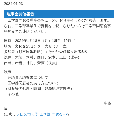
2024.01.23
理事会開催報告
工学部同窓会理事会を以下のとおり開催したので報告します。
なお、工学部卒業生で資料をご覧になりたい方は工学部同窓会事
務局までご連絡ください。
日時：2024年1月18日（月）18時～19時半
場所：文化交流センター大セミナー室
参加者（順不同敬称略）：その他委任状提出者5名
浅井、大前、木村、西口、安木、黒山（理事）
吉田、岩橋、神門、斉藤（役員）
議事
・評議員会議案書について
・工学部同窓会のあり方について
（財産等の処理・時期、残務処理方針等）
・その他
事務
局
(出典：
大阪公市大学 工学部 同窓会HP
)