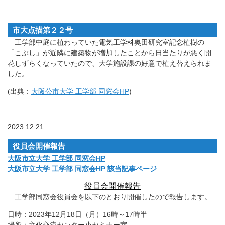
市大点描第２２号
工学部中庭に植わっていた電気工学科奥田研究室記念植樹の
「こぶし」が近隣に建築物が増加したことから日当たりが悪く開
花しずらくなっていたので、大学施設課の好意で植え替えられま
した。
(出典：
大阪公市大学 工学部 同窓会HP
)
2023.12.21
役員会開催報告
大阪市立大学 工学部 同窓会HP
大阪市立大学 工学部 同窓会HP 該当記事ページ
役員会開催報告
工学部同窓会役員会を以下のとおり開催したので報告します。
日時：2023年12月18日（月）16時～17時半
場所：文化交流センター小セミナー室