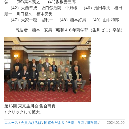
弘 (39)高木義之 (41)坂根善三郎
（42）大西幸成 坂口悰治朗 中野峻 （46）池田孝夫 植田
順一 川口裕久 楠本安男
（47）大家一穂 城利一 （48）楠本好男 （49）山中和郎
報告者：楠本 安男（昭和４６年商学部（生川ゼミ）卒業）
第16回 東京生川会 集合写真
↑ クリックして拡大。
ニュース
/
会員のひろば
/
同窓会だより
/
学部・学科
/
商学部
/
2024.01.09