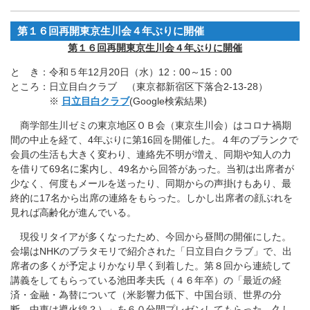
第１６回再開東京生川会４年ぶりに開催
第１６回再開東京生川会４年ぶりに開催
と き：令和５年12月20日（水）12：00～15：00
ところ：日立目白クラブ （東京都新宿区下落合2-13-28）
※
日立目白クラブ
(Google検索結果)
商学部生川ゼミの東京地区ＯＢ会（東京生川会）はコロナ禍期
間の中止を経て、4年ぶりに第16回を開催した。４年のブランクで
会員の生活も大きく変わり、連絡先不明が増え、同期や知人の力
を借りて69名に案内し、49名から回答があった。当初は出席者が
少なく、何度もメールを送ったり、同期からの声掛けもあり、最
終的に17名から出席の連絡をもらった。しかし出席者の顔ぶれを
見れば高齢化が進んでいる。
現役リタイアが多くなったため、今回から昼間の開催にした。
会場はNHKのブラタモリで紹介された「日立目白クラブ」で、出
席者の多くが予定よりかなり早く到着した。第８回から連続して
講義をしてもらっている池田孝夫氏（４６年卒）の「最近の経
済・金融・為替について（米影響力低下、中国台頭、世界の分
断、中東は導火線？）」を６０分間プレゼンしてもらった。久し