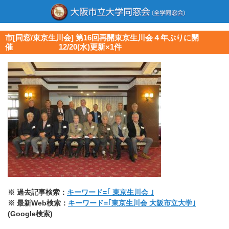
市[同窓/東京生川会] 第16回再開東京生川会４年ぶりに開
催 12/20(水)更新×1件
※ 過去記事検索：
キーワード=｢ 東京生川会 ｣
※ 最新Web検索：
キーワード=｢東京生川会 大阪市立大学｣
(Google検索)