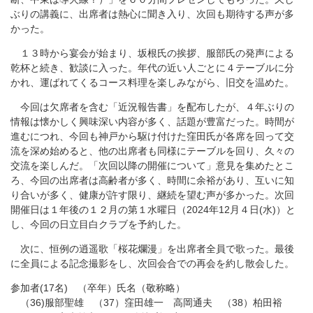
ぶりの講義に、出席者は熱心に聞き入り、次回も期待する声が多
かった。
１３時から宴会が始まり、坂根氏の挨拶、服部氏の発声による
乾杯と続き、歓談に入った。年代の近い人ごとに４テーブルに分
かれ、運ばれてくるコース料理を楽しみながら、旧交を温めた。
今回は欠席者を含む「近況報告書」を配布したが、４年ぶりの
情報は懐かしく興味深い内容が多く、話題が豊富だった。時間が
進むにつれ、今回も神戸から駆け付けた窪田氏が各席を回って交
流を深め始めると、他の出席者も同様にテーブルを回り、久々の
交流を楽しんだ。「次回以降の開催について」意見を集めたとこ
ろ、今回の出席者は高齢者が多く、時間に余裕があり、互いに知
り合いが多く、健康が許す限り、継続を望む声が多かった。次回
開催日は１年後の１２月の第１水曜日（2024年12月４日(水)）と
し、今回の日立目白クラブを予約した。
次に、恒例の逍遥歌「桜花爛漫」を出席者全員で歌った。最後
に全員による記念撮影をし、次回会合での再会を約し散会した。
参加者(17名) （卒年）氏名（敬称略）
（36)服部聖雄 （37）窪田雄一 高岡通夫 （38）柏田裕