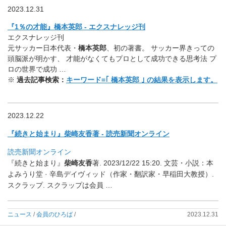
2023.12.31
『1％の才能』橋本英郎 - エクスナレッジ刊
エクスナレッジ刊
元サッカー日本代表・
橋本英郎
、初の著書。 サッカー界きっての
頭脳派が明かす、 才能がなくてもプロとして成功できる思考法 プ
ロの世界で成功 …
※
過去記事検索：
キーワード=｢ 橋本英郎 ｣ の結果を表示します。
2023.12.22
『続きと始まり』柴崎友香著 - 読売新聞オンライン
読売新聞オンライン
『続きと始まり』
柴崎友香
著. 2023/12/22 15:20. 文芸・小説：本
よみうり堂 · 辛島デイヴィッド（作家・翻訳家・早稲田大教授）.
スクラップ. スクラップは会員 …
ニュース
/
会員のひろば
/
2023.12.31