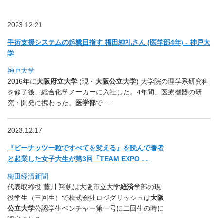
2023.12.21
手術支援システムの起業目指す 福田純礼さん (医学部4年) - 神戸大
学
神戸大学
2016年に
大阪府立大学
(現・
大阪公立大学
) 大学院の理学系研究科
を修了後、総合化学メーカーに入社した。
4年間、医療機器の研
究・開発に携わった。
医学部
で …
2023.12.17
『ピーナッツ一粒ですべてを変える』
を読んで著者
と起業した女子大生が第3回「TEAM EXPO …
梅田経済新聞
代表取締役 藤川 翔帆は大阪市立大学
経済
学部の現
役学生（三回生）
で株式会社ロジグリッシュは
大阪
公立大学
公認学生ベンチャー第一
号に二回生の時に