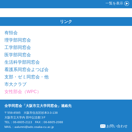
一覧
を表示
リンク
有恒会
理学部同窓会
工学部同窓会
医学部同窓会
生活科学部同窓会
看護系同窓会よつば会
支部・ゼミ同窓会・他
市大クラブ
女性部会（WPC）
全学同窓会「大阪市立大学同窓会」連絡先
〒558-8585 大阪市住吉区杉本3-3-138
大阪市立大学内 田中記念館３F
TEL：06-6605-2113 FAX：06-6605-2088
お問い合わせ
MAIL：
aalumni@ado.osaka-cu.ac.jp