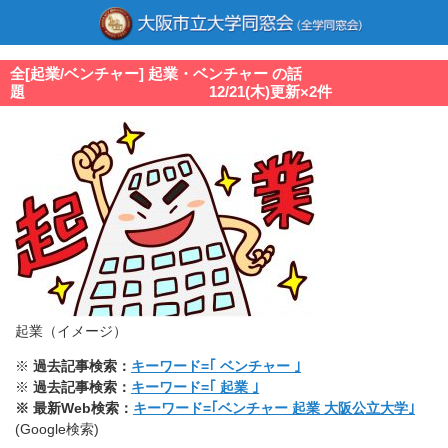
全[起業/ベンチャー] 起業・ベンチャー の話
題 12/21(木)更新×2件
起業（イメージ）
※
過去記事検索：
キーワード=｢ ベンチャー ｣
※
過去記事検索：
キーワード=｢ 起業 ｣
※ 最新Web検索：
キーワード=｢ベンチャー 起業 大阪公立大学｣
(Google検索)