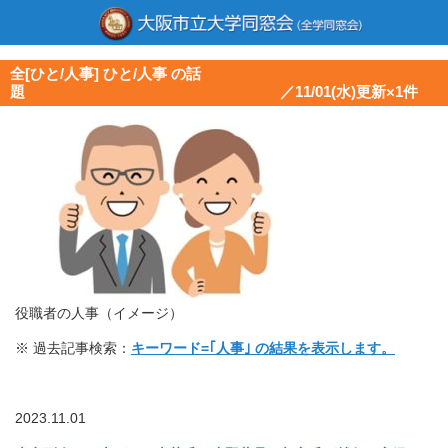
全[ひと/人事] ひと/人事 の話
題 ／11/01(水)更新×1件
役職者の人事（イメージ）
※ 過去記事検索：
キーワード=｢人事｣ の結果を表示します。
2023.11.01