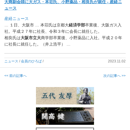
大商副会頭に大ガス・本荘氏、小野薬品・相良氏が就任 - 産経ニ
ュース
産経ニュース
… １日、大阪市 … 本荘氏は京都大
経済学部
卒業後、大阪ガス入
社。
平成２７年に社長、令和３年に会長に就任した。
相良氏は
大阪市立大
商学部卒業後、小野薬品に入社。平成２０年
に社長に就任した。（井上浩平） …
ニュース
/
会員のひろば
/
2023.11.02
<< 前の記事へ
次の記事へ >>