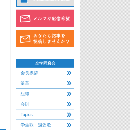
全学同窓会
会長挨拶
沿革
組織
会則
Topics
学生歌・逍遥歌