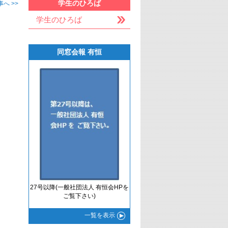
学生のひろば
へ >>
学生のひろば
同窓会報 有恒
27号以降(一般社団法人 有恒会HPを
ご覧下さい)
一覧
を表示