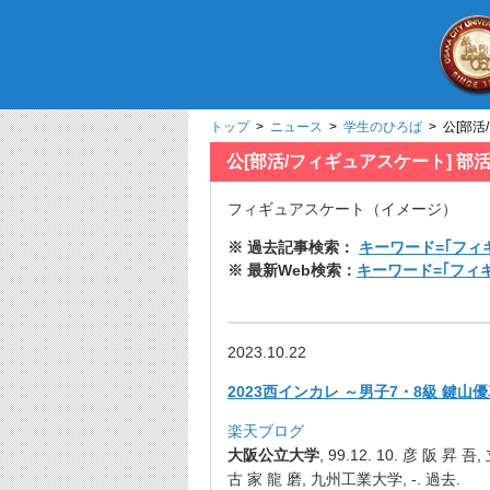
トップ
>
ニュース
>
学生のひろば
> 公[部活
公[部活/フィギュアスケート] 部
フィギュアスケート（イメージ）
※ 過去記事検索：
キーワード=｢フィ
※ 最新Web検索：
キーワード=｢フィ
2023.10.22
2023西インカレ ～男子7・8級 鍵
楽天ブログ
大阪公立大学
, 99.12. 10. 彦 阪 昇 
古 家 龍 磨, 九州工業大学, -. 過去.