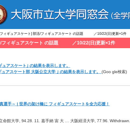
/フィギュアスケート] 部活/フィギュアスケート の話題 ／10/22(日)更新×1件
活/フィギュアスケート の話題 ／10/22(日)更新×1件
ギュアスケート｣ の結果を表示します。
ギュアスケート部 大阪公立大学 ｣ の結果を表示します。
(Goo gle検索)
山優真選手～ | 世界の架け橋に フィギュアスケートを全力応援！
吾, 立命館大学, 94.28. 11. 嘉手納 宙 大 … 大阪経済大学, 77.96. Withdrawn. 