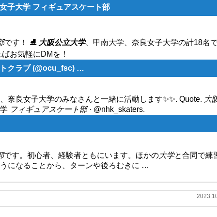
女子大学 フィギュアスケート部
部
です！ ⛸
大阪公立大学
、甲南大学、奈良女子大学の計18名
ればお気軽にDMを！
ブ (@ocu_fsc) …
、奈良女子大学のみなさんと一緒に活動します✨✨. Quote.
大
大学
フィギュアスケート部
· @nhk_skaters.
部
です。初心者、経験者ともにいます。ほかの
大学
と合同で練
うになることから、ターンや後ろむきに …
2023.1