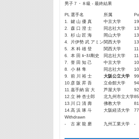
男子７・８級 - 最終結果
PL
選手名
所属
Po
1.
鍵 山 優 真
中京大学
19
2.
森 口 澄 士
同志社大学
13
3.
杉 山 匠 海
岡山大学
13
4.
片伊勢 武 アミン
関西大学
13
5.
木 科 雄 登
関西大学
11
6.
本 田 ﾙｰｶｽ剛史
同志社大学
11
7.
誉 田 知 己
中京大学
10
8.
小 林 隼
同志社大学
10
9.
前 川 裕 士
大阪公立大学
99
10.
彦 阪 昇 吾
立命館大学
94
11.
嘉手納 宙 大
芦屋大学
92
12.
立 神 杏士郎
北九州市立大学
85
13.
川 口 清 壽
佛教大学
81
14.
高 浜 琢 斗
大阪経済大学
77
Withdrawn
-
古 家 龍 磨
九州工業大学
-