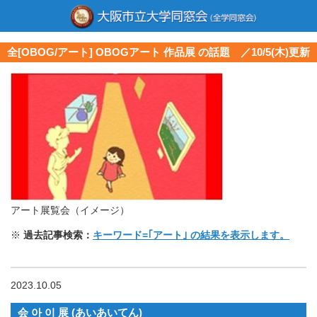
全[OBOG/アート] OBOGアート 作品展 の話題 ／10/5(木)更新
アート展覧会（イメージ）
※
過去記事検索：
キーワード=｢アート｣ の結果を表示します。
2023.10.05
会
아 이 展 (あいあいてん)