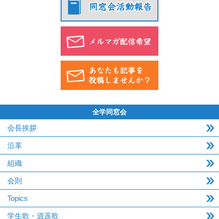
全学同窓会
会長挨拶
沿革
組織
会則
Topics
学生歌・逍遥歌