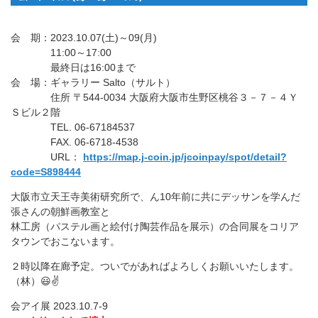
会 期：2023.10.07(土)～09(月)
11:00～17:00
最終日は16:00まで
会 場：ギャラリー Salto（サルト）
住所 〒544-0034 大阪府大阪市生野区桃谷３－７－４Ｙ
Ｓビル２階
TEL. 06-67184537
FAX. 06-6718-4538
URL：
https://map.j-coin.jp/jcoinpay/spot/detail?
code=S898444
大阪市立天王寺美術研究所で、ん10年前に共にデッサンを学んだ
張さんの朝鮮画教室と
林工房（パステル画と絵付け陶芸作品を展示）の合同展をコリア
タウンでおこないます。
２時以降在廊予定。ついでがあればよろしくお願いいたします。
（林）😃✌️
会アイ展 2023.10.7-9