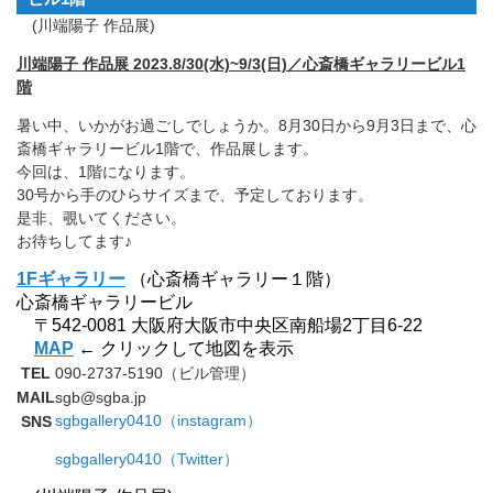
(川端陽子 作品展)
川端陽子 作品展 2023.8/30(水)~9/3(日)／心斎橋ギャラリービル1
階
暑い中、いかがお過ごしでしょうか。8月30日から9月3日まで、心
斎橋ギャラリービル1階で、作品展します。
今回は、1階になります。
30号から手のひらサイズまで、予定しております。
是非、覗いてください。
お待ちしてます♪
1Fギャラリー
（
心斎橋ギャラリー１階）
心斎橋ギャラリービル
〒542-0081 大阪府大阪市中央区南船場2丁目6-22
MAP
← クリックして地図を表示
TEL
090-2737-5190（ビル管理）
MAIL
sgb@sgba.jp
sgbgallery0410（instagram）
SNS
sgbgallery0410（Twitter）