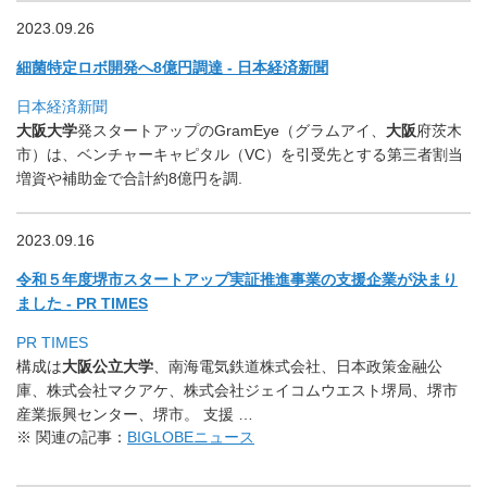
2023.09.26
細菌特定ロボ開発へ8億円調達 - 日本経済新聞
日本経済新聞
大阪大学
発スタートアップのGramEye（グラムアイ、
大阪
府
茨木
市）は、ベンチャーキャピタル（VC）
を引受先とする第三者割当
増資や補助金で合計約8億円を調.
2023.09.16
令和５年度堺市スタートアップ実証推進事業の支援企業が決まり
ま
した - PR TIMES
PR TIMES
構成は
大阪公立大学
、南海電気鉄道株式会社、日本政策金融公
庫、
株式会社マクアケ、株式会社ジェイコムウエスト堺局、
堺市
産業振興センター、堺市。 支援 …
※ 関連の記事：
BIGLOBEニュース