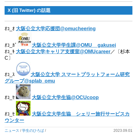
X (旧 Twitter) の話題
ｵｺ_ｵ
大阪公立大学応援団@omucheering
ｵｺ_ｶﾞ
大阪公立大学学生課@OMU__gakusei
ｵｺ_ｷ
大阪公立大学キャリア支援室@OMUcareer
／〔杉本
C〕
ｵｺ_ｽ
大阪公立大学 スマートプラットフォーム研究
グループ@splab_omu
ｵｺ_ｾ
大阪公立大学生協
@OCUcoop
ｵｺ_ｾ
大阪公立大学生協 シェリー旅行サービスカ
ウンター
ニュース
/
学生のひろば
/
2023.09.01