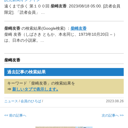
遠くまで歩く 第１００回
柴崎友香
. 2023/08/18 05:00. [読者会員
限定]. 「読者会員」 …
柴崎友香
の検索結果(Google検索) ：
柴崎友香
柴崎 友香（しばさき ともか、本名同じ、1973年10月20日 – ）
は、日本の小説家。…
柴崎友香
過去記事の検索結果
キーワード「柴崎友香」の検索結果を
⇒
新しいタブで表示します｡
ニュース
/
会員のひろば
/
2023.08.26
<< 前の記事へ
次の記事へ >>