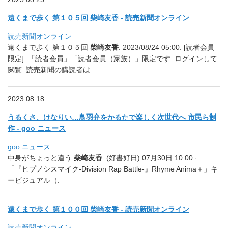
遠くまで歩く 第１０５回 柴崎友香 - 読売新聞オンライン
読売新聞オンライン
遠くまで歩く 第１０５回
柴崎友香
. 2023/08/24 05:00. [読者会員
限定]. 「読者会員」「読者会員（家族）」限定です. ログインして
閲覧. 読売新聞の購読者は …
2023.08.18
うるくさ、けなりい…鳥羽弁をかるたで楽しく次世代へ 市民ら制
作 - goo ニュース
goo ニュース
中身がちょっと違う
柴崎友香
. (好書好日) 07月30日 10:00 ·
「『ヒプノシスマイク-Division Rap Battle-』Rhyme Anima＋」キ
ービジュアル（.
遠くまで歩く 第１００回 柴崎友香 - 読売新聞オンライン
読売新聞オンライン