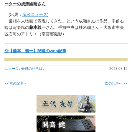
ーターの成瀬國晴さん
(出典：
産経ニュース
)
「世相を人物画で表現してきた」という成瀬さんの作品。
手前右
端は写楽風の
藤本義一
さん、手前中央は桂米朝さん＝
大阪市中央
区石町のアトリエ（南雲都撮影）.
◎【藤本 義一】関連のweb記事
ニュース
/
会員のひろば
/
2023.08.12
<< 前の記事へ
次の記事へ >>