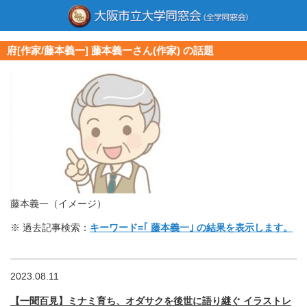
府[作家/藤本義一] 藤本義一さん(作家) の話題
藤本義一（イメージ）
※ 過去記事検索：
キーワード=｢ 藤本義一｣ の結果を表示します。
2023.08.11
【一聞百見】ミナミ育ち、オダサクを後世に語り継ぐ イラストレ