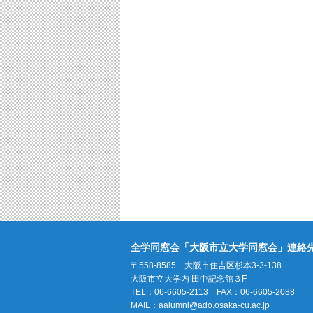
全学同窓会「大阪市立大学同窓会」連絡
〒558-8585 大阪市住吉区杉本3-3-138
大阪市立大学内 田中記念館３F
TEL：06-6605-2113 FAX：06-6605-2088
MAIL：
aalumni@ado.osaka-cu.ac.jp