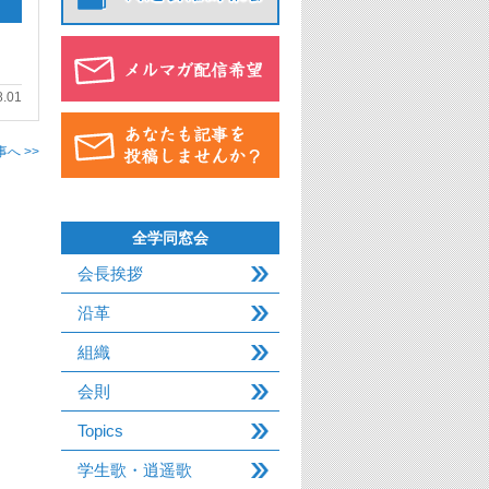
8.01
へ >>
全学同窓会
会長挨拶
沿革
組織
会則
Topics
学生歌・逍遥歌