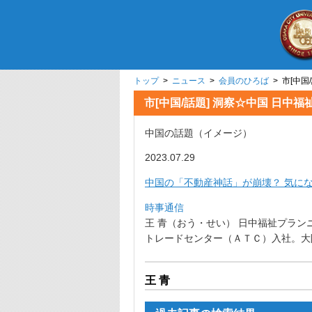
トップ
>
ニュース
>
会員のひろば
> 市[中国
市[中国/話題] 洞察☆中国 日中
中国の話題（イメージ）
2023.07.29
中国の「不動産神話」が崩壊？ 気に
時事通信
王 青（おう・せい） 日中福祉プラン
トレードセンター（ＡＴＣ）入社。
大
王 青