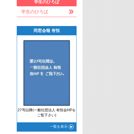
学生のひろば
学生のひろば
同窓会報 有恒
27号以降(一般社団法人 有恒会HPを
ご覧下さい)
一覧
を表示