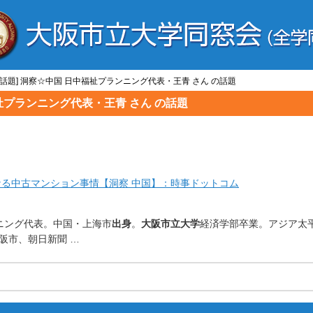
/話題] 洞察☆中国 日中福祉プランニング代表・王青 さん の話題
福祉プランニング代表・王青 さん の話題
なる中古マンション事情【洞察 中国】：時事ドットコム
ニング代表。中国・上海市
出身
。
大阪市立大学
経済
学部卒業。アジア太
阪市、朝日新聞 …