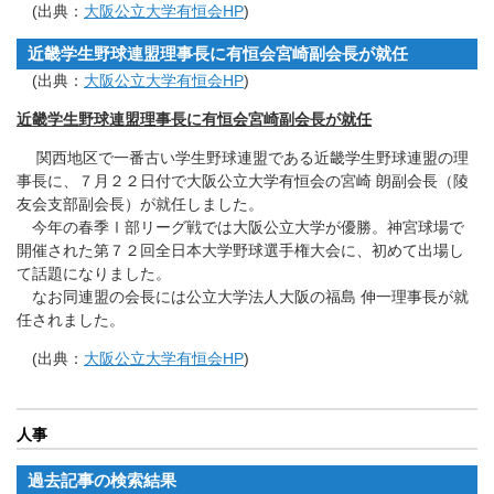
(出典：
大阪公立大学有恒会HP
)
近畿学生野球連盟理事長に有恒会宮崎副会長が就任
(出典：
大阪公立大学有恒会HP
)
近畿学生野球連盟理事長に有恒会宮崎副会長が就任
関西地区で一番古い学生野球連盟である近畿学生野球連盟の理
事長に、７月２２日付で大阪公立大学有恒会の宮崎 朗副会長（陵
友会支部副会長）が就任しました。
今年の春季Ⅰ部リーグ戦では大阪公立大学が優勝。神宮球場で
開催された第７２回全日本大学野球選手権大会に、初めて出場し
て話題になりました。
なお同連盟の会長には公立大学法人大阪の福島 伸一理事長が就
任されました。
(出典：
大阪公立大学有恒会HP
)
人事
過去記事の検索結果