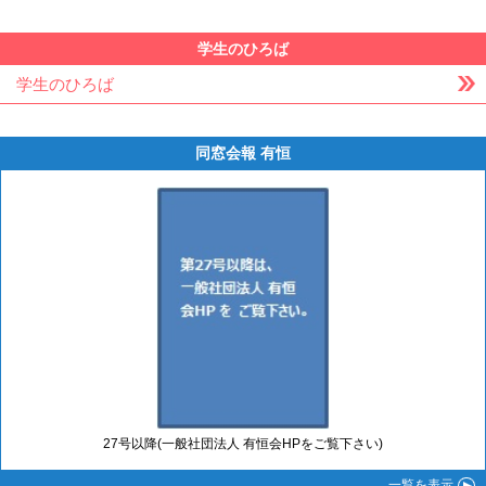
学生のひろば
学生のひろば
同窓会報 有恒
27号以降(一般社団法人 有恒会HPをご覧下さい)
一覧
を表示