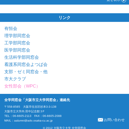
リンク
有恒会
理学部同窓会
工学部同窓会
医学部同窓会
生活科学部同窓会
看護系同窓会よつば会
支部・ゼミ同窓会・他
市大クラブ
女性部会（WPC）
全学同窓会「大阪市立大学同窓会」連絡先
〒558-8585 大阪市住吉区杉本3-3-138
大阪市立大学内 田中記念館３F
TEL：06-6605-2113 FAX：06-6605-2088
お問い合わせ
MAIL：
aalumni@ado.osaka-cu.ac.jp
© 2012 大阪市立大学 全学同窓会