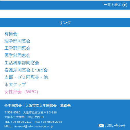
一覧
を表示
リンク
有恒会
理学部同窓会
工学部同窓会
医学部同窓会
生活科学部同窓会
看護系同窓会よつば会
支部・ゼミ同窓会・他
市大クラブ
女性部会（WPC）
全学同窓会「大阪市立大学同窓会」連絡先
〒558-8585 大阪市住吉区杉本3-3-138
大阪市立大学内 田中記念館３F
TEL：06-6605-2113 FAX：06-6605-2088
お問い合わせ
MAIL：
aalumni@ado.osaka-cu.ac.jp