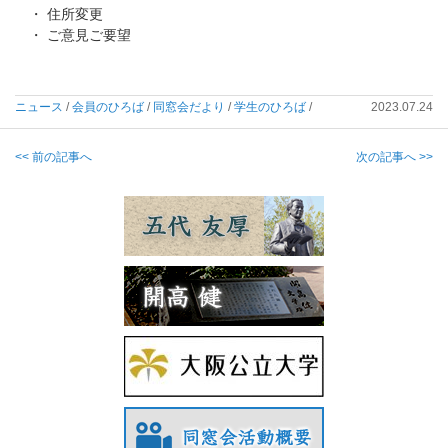
・ 住所変更
・ ご意見ご要望
ニュース
/
会員のひろば
/
同窓会だより
/
学生のひろば
/
2023.07.24
<< 前の記事へ
次の記事へ >>