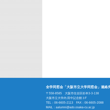
全学同窓会「大阪市立大学同窓会」連絡
〒558-8585 大阪市住吉区杉本3-3-138
大阪市立大学内 田中記念館３F
TEL：06-6605-2113 FAX：06-6605-2088
MAIL：
aalumni@ado.osaka-cu.ac.jp