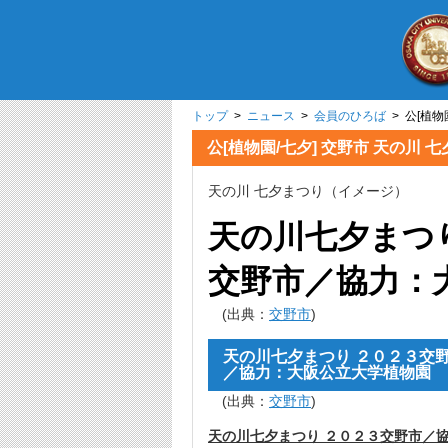
トップ
>
ニュース
>
会員のひろば
> 公[植物
公[植物園/七夕] 交野市 天の川 
天の川 七夕まつり（イメージ）
天の川七夕まつ
交野市／協力：
(出典：
交野市
)
天の川七夕まつり ２０２３交
／協力：大阪公立大学植物園
(出典：
交野市
)
天の川七夕まつり ２０２３交野市／