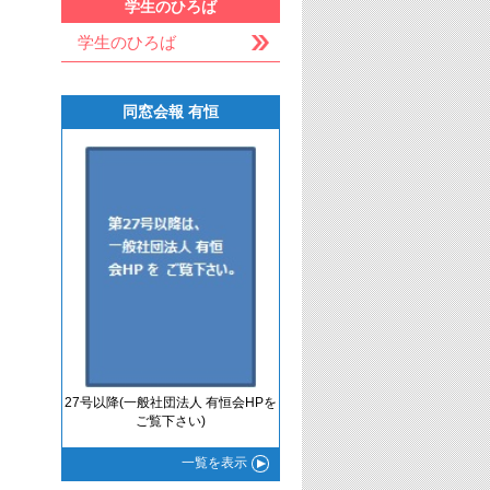
学生のひろば
学生のひろば
同窓会報 有恒
27号以降(一般社団法人 有恒会HPを
ご覧下さい)
一覧
を表示