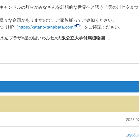
キャンドルの灯火がみなさんを幻想的な世界へと誘う「天の川七夕まつ
様々な企画がありますので、ご家族揃ってご参加ください。
つりHP（
https://katano-tanabata.com/
）をご確認ください。
市水辺プラザ○星の里いわふね○
大阪公立大学
付属植物
園
…
2023.0
次の記事