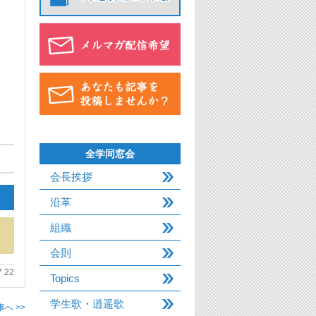
全学同窓会
会長挨拶
沿革
組織
会則
7.22
Topics
学生歌・逍遥歌
へ >>