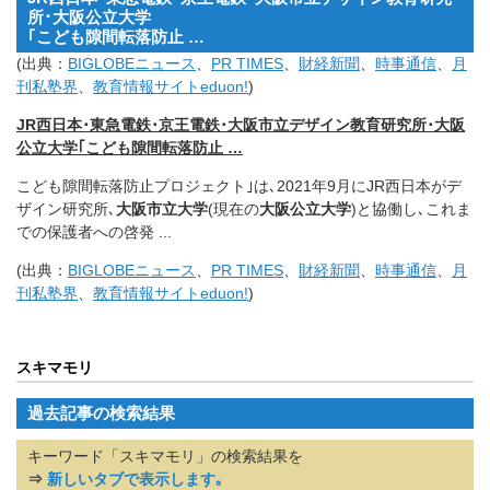
所･大阪公立大学
｢こども隙間転落防止 …
(出典：
BIGLOBEニュース
、
PR TIMES
、
財経新聞
、
時事通信
、
月
刊私塾界
、
教育情報サイトeduon!
)
JR西日本･東急電鉄･京王電鉄･大阪市立デザイン教育研究所･大阪
公立大学｢こども隙間転落防止 …
こども隙間転落防止プロジェクト｣は､2021年9月にJR西日本がデ
ザイン研究所､
大阪市立大学
(
現在の
大阪公立大学
)と協働し､これま
での保護者への啓発 ..
.
(出典：
BIGLOBEニュース
、
PR TIMES
、
財経新聞
、
時事通信
、
月
刊私塾界
、
教育情報サイトeduon!
)
スキマモリ
過去記事の検索結果
キーワード「スキマモリ」の検索結果を
⇒
新しいタブで表示します｡