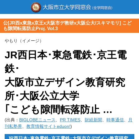
公[JR西x東急x京王x大阪市デ教研x大阪公大/スキマモリ] こど
も隙間転落防止Proj. Vol.3
やもり（イメージ）
JR西日本･東急電鉄･京王電
鉄･
大阪市立デザイン教育研究
所･大阪公立大学
｢こども隙間転落防止 …
(出典：
BIGLOBEニュース
、
PR TIMES
、
財経新聞
、
時事通信
、
月
刊私塾界
、
教育情報サイトeduon!
)
JR西日本･東急電鉄･京王電鉄･大阪市立デザイン教育研究