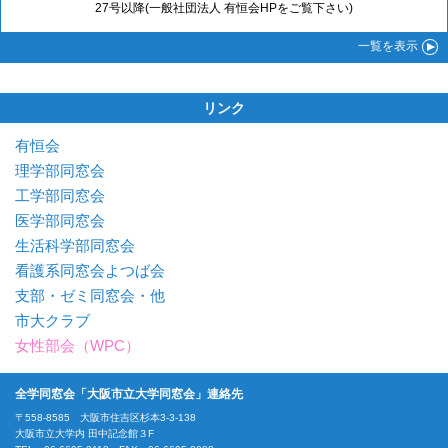
27号以降(一般社団法人 有恒会HPをご覧下さい)
一覧
を表示
リンク
有恒会
理学部同窓会
工学部同窓会
医学部同窓会
生活科学部同窓会
看護系同窓会よつば会
支部・ゼミ同窓会・他
市大クラブ
女性部会（WPC）
全学同窓会「大阪市立大学同窓会」連絡先
〒558-8585 大阪市住吉区杉本3-3-138
大阪市立大学内 田中記念館３F