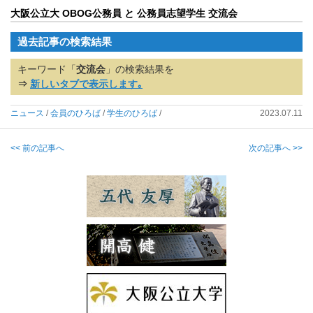
大阪公立大 OBOG公務員 と 公務員志望学生 交流会
過去記事の検索結果
キーワード「
交流会
」の検索結果を
⇒
新しいタブで表示します｡
ニュース
/
会員のひろば
/
学生のひろば
/
2023.07.11
<< 前の記事へ
次の記事へ >>