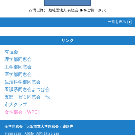
27号以降(一般社団法人 有恒会HPをご覧下さい)
一覧
を表示
リンク
有恒会
理学部同窓会
工学部同窓会
医学部同窓会
生活科学部同窓会
看護系同窓会よつば会
支部・ゼミ同窓会・他
市大クラブ
女性部会（WPC）
全学同窓会「大阪市立大学同窓会」連絡先
〒558-8585 大阪市住吉区杉本3-3-138