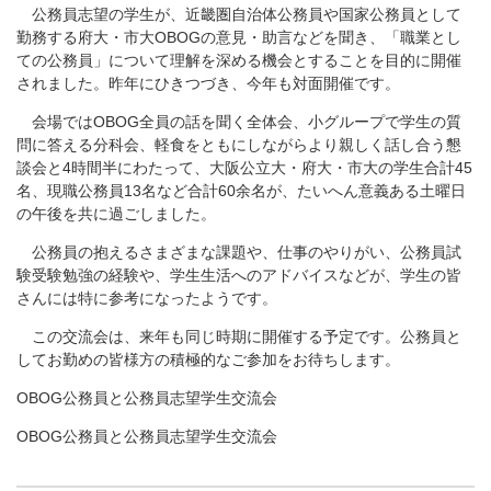
公務員志望の学生が、近畿圏自治体公務員や国家公務員として
勤務する府大・市大OBOGの意見・助言などを聞き、「職業とし
ての公務員」について理解を深める機会とすることを目的に開催
されました。昨年にひきつづき、今年も対面開催です。
会場ではOBOG全員の話を聞く全体会、小グループで学生の質
問に答える分科会、軽食をともにしながらより親しく話し合う懇
談会と4時間半にわたって、大阪公立大・府大・市大の学生合計45
名、現職公務員13名など合計60余名が、たいへん意義ある土曜日
の午後を共に過ごしました。
公務員の抱えるさまざまな課題や、仕事のやりがい、公務員試
験受験勉強の経験や、学生生活へのアドバイスなどが、学生の皆
さんには特に参考になったようです。
この交流会は、来年も同じ時期に開催する予定です。公務員と
してお勤めの皆様方の積極的なご参加をお待ちします。
OBOG公務員と公務員志望学生交流会
OBOG公務員と公務員志望学生交流会