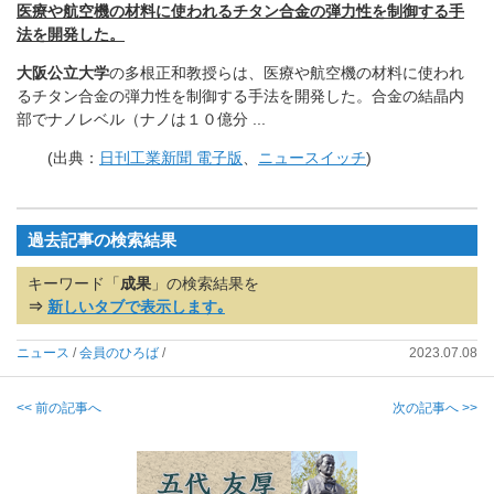
医療や航空機の材料に使われるチタン合金の弾力性を制御する手
法
を開発した。
大阪公立大学
の多根正和教授らは、
医療や航空機の材料に使われ
るチタン合金の弾力性を制御する手法
を開発した。合金の結晶内
部でナノレベル（ナノは１０億分 ..
.
(出典：
日刊工業新聞 電子版
、
ニュースイッチ
)
過去記事の検索結果
キーワード「
成果
」の検索結果を
⇒
新しいタブで表示します｡
ニュース
/
会員のひろば
/
2023.07.08
<< 前の記事へ
次の記事へ >>