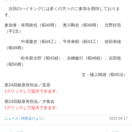
次回のハイキングには多くの方々のご参加を期待しておりま
す。
参加者：有馬映也（昭40商）、奥川剛史（昭48商）、北野好浩
（平2文）
中尾隆史（昭49工）、平井奉昭（昭43工）、前田寿雄
（昭49商）
松本新太郎（昭43経）、吉嶋敏行（昭48経）、吉田稔
（昭50商）
文・樋上晴雄（昭45法）
第24回銀座有恒会／皇居
⇧クリックして拡大できます。
第24回銀座有恒会／夕食会
⇧クリックして拡大できます。
ニュース
/
同窓会だより
/
2023.04.17