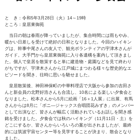
と き：令和5年3月28日（火）14～19時
ところ：皇居東御苑
当日の朝は春雨が降っていましたが、集合時間には雨もやみ、
暖かい日差しを受けて絶好の日和となりました。今回のハイキン
グは、幹事中尾さんの友人で、観光ボランティアの宇津木さんが
ガイド。大手門から皇居東御苑に入り各遺構を案内して頂きまし
た。個人で皇居を散策すると単に建造物・庭園などを見て終わり
がちですが、宇津木さんから江戸城にまつわる様々な歴史的なエ
ピソードを聞き、往時に思いを馳せました。
皇居散策後、神田神保町の中華料理店で大阪から参加の吉田さ
んと新会員の北野好浩さんも合流し、10名による楽しい夕食会と
なりました。松本さんから5月に絵画「16＋1人展」に出展、有馬
さんからは8月に「ボニ―ジャックス合唱団花みずき」のメンバー
として出演など、皆さんが幅広く活動されているお話しを聞き感
銘を受けました。夕食会では秋のハイキング（11月11日・土）を
どこにするか、皆さんからいろいろの案が出されましたが、最終
的には筑波宇宙センター等を見学することが決まり、散会となり
ました。