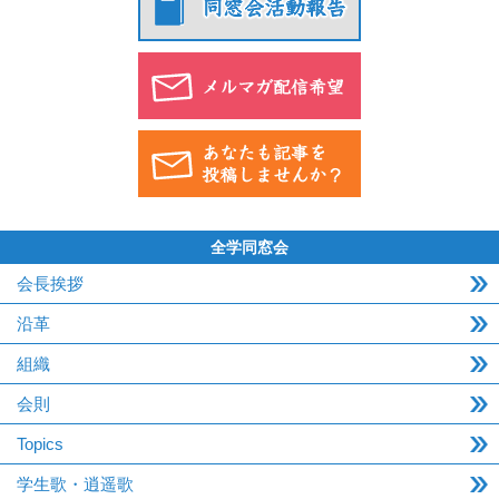
全学同窓会
会長挨拶
沿革
組織
会則
Topics
学生歌・逍遥歌