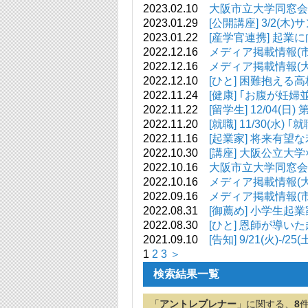
2023.02.10
大阪市立大学同窓会(
2023.01.29
[公開講座] 3/2
2023.01.22
[産学官連携] 起
2022.12.16
メディア掲載情報(市大関連
2022.12.16
メディア掲載情報(大阪公立
2022.12.10
[ひと] 困難抱える高
2022.11.24
[健康] ｢お腹が
2022.11.22
[留学生] 12/04
2022.11.20
[就職] 11/30(
2022.11.16
[起業家] 将来有望
2022.10.30
[講座] 大阪公立大
2022.10.16
大阪市立大学同窓会(
2022.10.16
メディア掲載情報(大阪公立
2022.09.16
メディア掲載情報(市大関連
2022.08.31
[御薦め] 小学生起業
2022.08.30
[ひと] 恩師が導い
2021.09.10
[告知] 9/21(火
1
2
3
＞
検索結果一覧
「
アントレプレナー
」に関する、
8