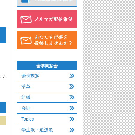
全学同窓会
会長挨拶
しま
沿革
組織
会則
Topics
学生歌・逍遥歌
…