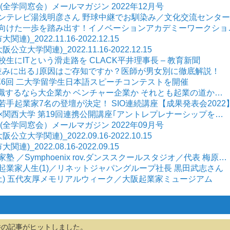
全学同窓会）メールマガジン 2022年12月号
(木)サンテレビ湯浅明彦さん 野球中継でお馴染み／文化交流センター
業に向けた一歩を踏み出す！イノベーションアカデミーワークショ
)_2022.11.16-2022.12.15
大学関連)_2022.11.16-2022.12.15
校生にITという滑走路を CLACK平井理事長 – 教育新聞
妊婦並みに出る｣原因はご存知ですか？医師が男女別に徹底解説！
(日) 第6回 二大学留学生日本語スピーチコンテストを開催
水) ｢就職するなら大企業か ベンチャー企業か それとも起業の道か…
な若手起業家7名の登壇が決定！ SIO連続講座【成果発表会2022
学×関西大学 第19回連携公開講座｢アントレプレナーシップを…
全学同窓会）メールマガジン 2022年09月号
大学関連)_2022.09.16-2022.10.15
)_2022.08.16-2022.09.15
家塾 ／Symphoenix rov.ダンススクールスタジオ／代表 梅原…
た起業家人生(1)／リネットジャパングループ社長 黒田武志さん
)-/25(土) 五代友厚メモリアルウィーク／大阪起業家ミュージアム
件の記事がヒットしました。