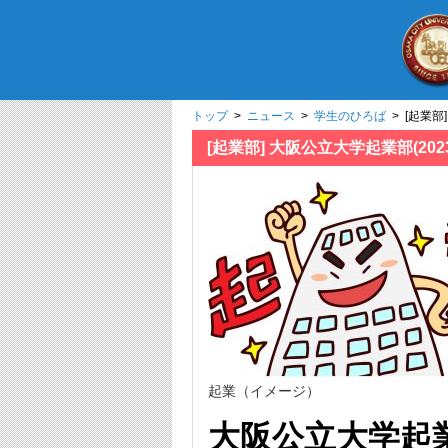
トップ
>
ニュース
>
学生のひろば
> [起業
[起業部] 大阪公立大学起業部(2
起業（イメージ）
大阪公立大学起業