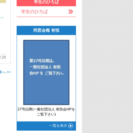
学生のひろば
学生のひろば
…
同窓会報 有恒
2.20
へ >>
27号以降(一般社団法人 有恒会HPを
ご覧下さい)
一覧
を表示