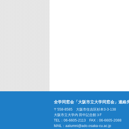
全学同窓会「大阪市立大学同窓会」連絡
〒558-8585 大阪市住吉区杉本3-3-138
大阪市立大学内 田中記念館３F
TEL：06-6605-2113 FAX：06-6605-2088
MAIL：
aalumni@ado.osaka-cu.ac.jp