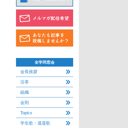
全学同窓会
会長挨拶
沿革
組織
会則
Topics
学生歌・逍遥歌