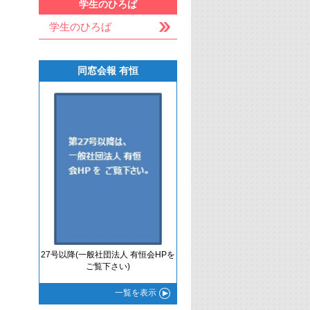
学生のひろば
学生のひろば
同窓会報 有恒
27号以降(一般社団法人 有恒会HPを
ご覧下さい)
一覧
を表示