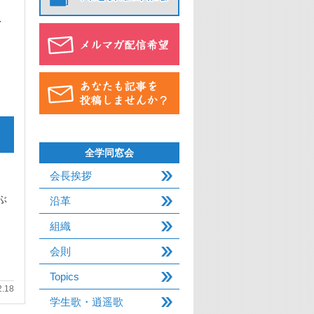
逃
全学同窓会
会長挨拶
ぶ
沿革
組織
会則
Topics
2.18
学生歌・逍遥歌