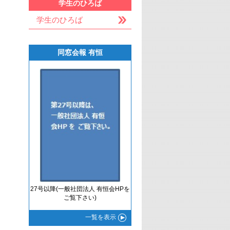
学生のひろば
学生のひろば
同窓会報 有恒
27号以降(一般社団法人 有恒会HPを
ご覧下さい)
一覧
を表示