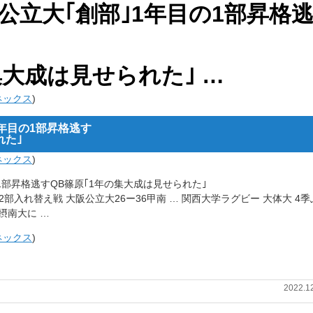
阪公立大｢創部｣1年目の1部昇格
集大成は見せられた｣ …
アネックス
)
1年目の1部昇格逃す
れた｣
アネックス
)
の1部昇格逃すQB篠原｢1年の集大成は見せられた｣
入れ替え戦 大阪公立大26ー36甲南 … 関西大学ラグビー 大体大 4季
摂南大に …
アネックス
)
2022.1