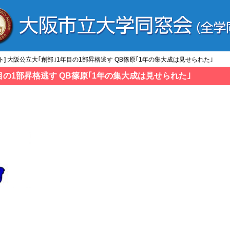
ト] 大阪公立大｢創部｣1年目の1部昇格逃す QB篠原｢1年の集大成は見せられた｣
年目の1部昇格逃す QB篠原｢1年の集大成は見せられた｣