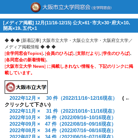
[メディア掲載] 12月(11/16-12/15) 公大×61･市大×30･府大×10､
開高×19､五代×1
◆ ◆ ◆ [新着記事] 大阪市立大学・大阪公立大学・大阪府立大学／
メディア掲載情報 ◆ ◆ ◆
[
全学同窓会Topics
]
､
[
会員のひろば
]
､
[
支部だより
]
､
[
学生のひろば
]
､
[
各同窓会の新着情報
]
､
[
大阪市立大学 News
] に
掲載しきれない情報を、下記のリンクに掲
載しています。
2022年12月 ×
30
件（2022/11/16~12/16現在）
( ←
クリックして下さい)
2022年11月 ×
31 件（2022/10/16~11/16現在）
2022年10月 × 36
件（2022/09/16~10/16現在）
2022年09月 × 47
件（2022/08/16~09/16現在）
2022年08月 × 34
件（2022/07/16~08/16現在）
2022年07月 × 34
件（2022/06/16~07/16現在）