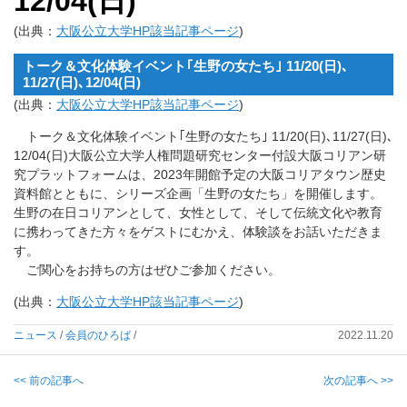
12/04(日)
(出典：
大阪公立大学HP該当記事ページ
)
トーク＆文化体験イベント｢生野の女たち｣ 11/20(日)､
11/27(日)､12/04(日)
(出典：
大阪公立大学HP該当記事ページ
)
トーク＆文化体験イベント｢生野の女たち｣ 11/20(日)､11/27(日)､
12/04(日)大阪公立大学人権問題研究センター付設大阪コリアン研
究プラットフォームは、2023年開館予定の大阪コリアタウン歴史
資料館とともに、シリーズ企画「生野の女たち」を開催します。
生野の在日コリアンとして、女性として、そして伝統文化や教育
に携わってきた方々をゲストにむかえ、体験談をお話いただきま
す。
ご関心をお持ちの方はぜひご参加ください。
(出典：
大阪公立大学HP該当記事ページ
)
ニュース
/
会員のひろば
/
2022.11.20
<< 前の記事へ
次の記事へ >>