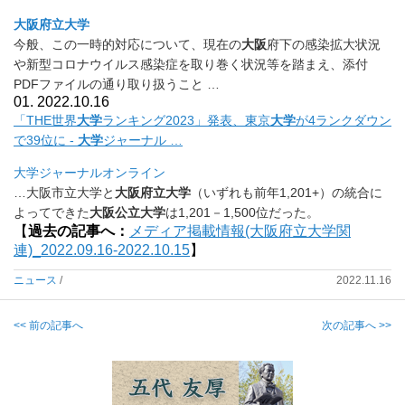
大阪府立大学
今般、この一時的対応について、現在の
大阪
府下の感染拡大状況
や
新型コロナウイルス感染症を取り巻く状況等を踏まえ、
添付
PDFファイルの通り取り扱うこと …
01. 2022.10.16
「THE世界
大学
ランキング2023」発表、東京
大学
が4ランク
ダウン
で39位に -
大学
ジャーナル …
大学ジャーナルオンライン
…大阪市立大学と
大阪府立大学
（いずれも前年1,201+）の統合に
よってできた
大阪公立大学
は1,201－1,500位だった。
【
過去の記事へ：
メディア掲載情報(大阪府立大学関
連)_2022.09.16-2022.10.15
】
ニュース
/
2022.11.16
<< 前の記事へ
次の記事へ >>