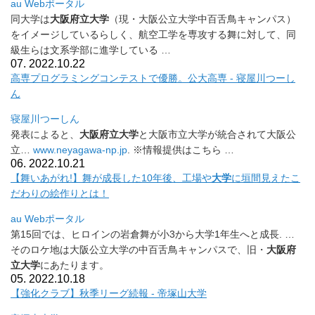
au Webポータル
同大学は
大阪府立大学
（現・大阪公立大学中百舌鳥キャンパス）
をイメージしているらしく、航空工学を専攻する舞に対して、
同
級生らは文系学部に進学している …
07. 2022.10.22
高専プログラミングコンテストで優勝。公大高専 - 寝屋川つーし
ん
寝屋川つーしん
発表によると、
大阪府立大学
と大阪市立大学が統合されて大阪公
立
…
www.neyagawa-np.jp
. ※情報提供はこちら …
06. 2022.10.21
【舞いあがれ!】舞が成長した10年後、工場や
大学
に垣間見えた
こ
だわりの絵作りとは！
au Webポータル
第15回では、ヒロインの岩倉舞が小3から大学1年生へと成長. …
そのロケ地は大阪公立大学の中百舌鳥キャンパスで、旧・
大阪府
立
大学
にあたります。
05. 2022.10.18
【強化クラブ】秋季リーグ続報 - 帝塚山大学