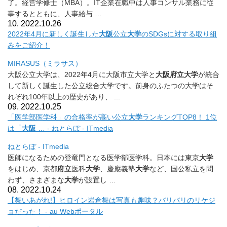
了。経営学修士（MBA）。
IT企業在職中は人事コンサル業務に従
事するとともに、
人事給与 …
10. 2022.10.26
2022年4月に新しく誕生した
大阪
公立
大学
のSDGsに対する
取り組
みをご紹介！
MIRASUS（ミラサス）
大阪公立大学は、2022年4月に大阪市立大学と
大阪府立大学
が
統合
して新しく誕生した公立総合大学です。
前身のふたつの大学はそ
れぞれ100年以上の歴史があり、 ..
.
09. 2022.10.25
「医学部医学科」の合格率が高い公立
大学
ランキングTOP8！ 1位
は「
大阪
… - ねとらぼ - ITmedia
ねとらぼ - ITmedia
医師になるための登竜門となる医学部医学科。日本には東京
大学
を
はじめ、京都
府立
医科
大学
、慶應義塾
大学
など、
国公私立を問
わず、さまざまな
大学
が設置し …
08. 2022.10.24
【舞いあがれ!】ヒロイン岩倉舞は写真も趣味？
バリバリのリケジ
ョだった！ - au Webポータル