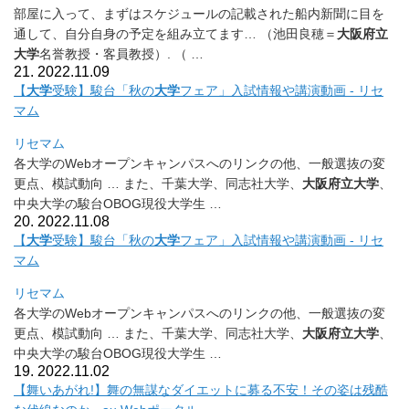
部屋に入って、
まずはスケジュールの記載された船内新聞に目を
通して、
自分自身の予定を組み立てます… （池田良穂＝
大阪府立
大学
名誉教授・客員教授）. （ …
21. 2022.11.09
【
大学
受験】駿台「秋の
大学
フェア」入試情報や講演動画 - リセ
マム
リセマム
各大学のWebオープンキャンパスへのリンクの他、
一般選抜の変
更点、模試動向 … また、千葉大学、同志社大学、
大阪府立大学
、
中央大学の駿台OBOG現役大学生 …
20. 2022.11.08
【
大学
受験】駿台「秋の
大学
フェア」入試情報や講演動画 - リセ
マム
リセマム
各大学のWebオープンキャンパスへのリンクの他、
一般選抜の変
更点、模試動向 … また、千葉大学、同志社大学、
大阪府立大学
、
中央大学の駿台OBOG現役大学生 …
19. 2022.11.02
【舞いあがれ!】舞の無謀なダイエットに募る不安！
その姿は残酷