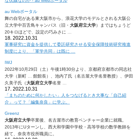
な伏線なのか - au Webポータル
au Webポータル
舞の自宅がある東大阪市から、
浪花大学のモデルとされる大阪公
立大学中百舌鳥キャンパス（旧・
大阪府立大学
）まではちょうど
20キロほどで、設定の巧みさに
…
18. 2022.10.31
軍事研究に資金を提供して委託研究させる安全保障技術研究推進
制
度により、「軍学共同」は既に …
IWJ
2022年10月29日（土）午後1時30分より、
京都府京都市の同志社
大学（新町 … 館館長）、池内了氏（名古屋大学名誉教授）、伊田
久美子氏（
大阪
府立大学
名誉 …
17. 2022.10.31
「まちのために何かしたい」人をつなげるとき大事な「自己紹
介」
って？「編集奈良」に学ぶ。
Greenz
大阪府立大学
卒業後、名古屋市の教育ベンチャー企業に就職。
2013年にUターンし、西大和学園中学校・
高等学校の数学教師を
経て、奈良市役所職員に。