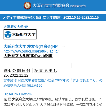
メディア掲載情報(大阪府立大学関連)_2022.10.16-2022.11.15
大阪府立大学HP
大阪府立大学 校友会(同窓会)HP
⇒
http://www.opucr.osakafu-u.ac.jp/
大阪府立大学関連のweb記事
├ －－－－－－－－－－－－－－ －－－－－－－－－－
－－－－ －－－－－－－－－－－－－ ┤
連№
公 開 日 付
│
記 事 見 出 し
25. 2022.11.12
宮本勝浩 関西
大学
名誉教授が推定 2022年の「ぎふ信長まつり」の
経済効果の検証値は約150 …
Digital PR Platform
職 歴
大阪府立大学
経済学部教授、経済学部長、副学長歴任後、
平
成18年4月より関西大学 大学院会計研究科教授。平成27年3月に定