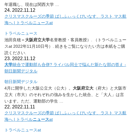
年退職し、
現在は関西大学 …
24. 2022.11.12
クリスマスクルーズの季節 ぱしふぃっくびいなす、ラスト マス航
海へ | トラベルニュースat
トラベルニュース
池田良穂＝
大阪府立大学
名誉教授・客員教授）. （トラベルニュー
スat 2022年11月10日号）. 続きをご覧になりたい方は本紙をご購
読ください.
23. 2022.11.12
大学
統合で運動部も合併? ライバル同士で悩んだ新たな部の答え -
朝日新聞デジタル
朝日新聞デジタル
4月に開学した大阪公立大（公大）。
大阪府立大
（府大）
と大阪市
立大（市大）のそれぞれの強みを生かした統合、と「
大人」は言
います。ただ、運動部の学生 …
22. 2022.11.11
クリスマスクルーズの季節 ぱしふぃっくびいなす、ラスト マス航
海へ | トラベル
ニュース
at
トラベルニュースat