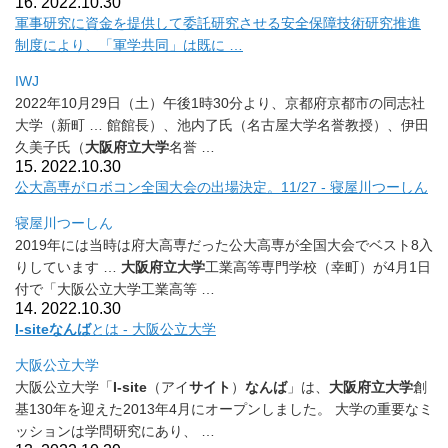
16. 2022.10.30
軍事研究に資金を提供して委託研究させる安全保障技術研究推進
制
度により、「軍学共同」は既に …
IWJ
2022年10月29日（土）午後1時30分より、
京都府京都市の同志社
大学（新町 … 館館長）、池内了氏（名古屋大学名誉教授）、伊田
久美子氏（
大阪
府立大学
名誉 …
15. 2022.10.30
公大高専がロボコン全国大会の出場決定。11/27 - 寝屋川つーしん
寝屋川つーしん
2019年には当時は府大高専だった公大高専が全国大会でベスト
8入
りしています …
大阪府立大学
工業高等専門学校（幸町）が4月1日
付で「
大阪公立大学工業高等 …
14. 2022.10.30
I-siteなんば
とは - 大阪公立大学
大阪公立大学
大阪公立大学「
I-site
（アイ
サイト
）
なんば
」は、
大阪府立
大学
創
基130年を迎えた2013年4月にオープンしました。 大学の重要なミ
ッションは学問研究にあり、 …