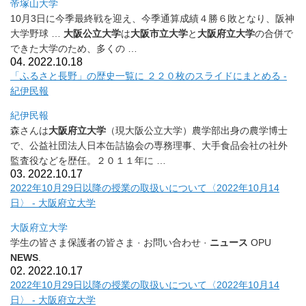
帝塚山大学
10月3日に今季最終戦を迎え、今季通算成績４勝６敗となり、
阪神
大学野球 …
大阪公立大学
は
大阪市立大学
と
大阪府立大学
の合併で
できた大学の
ため、多くの …
04. 2022.10.18
「ふるさと長野」の歴史一覧に ２２０枚のスライドにまとめる -
紀伊民報
紀伊民報
森さんは
大阪府立大学
（現大阪公立大学）
農学部出身の農学博士
で、公益社団法人日本缶詰協会の専務理事、
大手食品会社の社外
監査役などを歴任。２０１１年に …
03. 2022.10.17
2022年10月29日以降の授業の取扱いについて〈
2022年10月14
日〉 - 大阪府立大学
大阪府立大学
学生の皆さま保護者の皆さま · お問い合わせ ·
ニュース
OPU
NEWS
.
02. 2022.10.17
2022年10月29日以降の授業の取扱いについて〈
2022年10月14
日〉 - 大阪府立大学