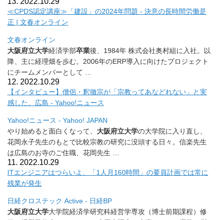
13. 2022.10.29
≪CPDS認定講座≫「建設」の2024年問題 - 決意の長時間労働是
正 | 文春オンライン
文春オンライン
大阪府立大学
経済学部
卒業
後、1984年 株式会社奥村組に入社。以
降、主に経理畑を歩む。
2006年のERP導入に向けたプロジェクト
にチームメンバーと
して …
12. 2022.10.29
【インタビュー】僧侶・釈徹宗が「宗教ってあなどれない」
と実
感した、広島 - Yahoo!ニュース
Yahoo!ニュース - Yahoo! JAPAN
やり始めると面白くなって、
大阪府立大学
の大学院に入り直し、
花岡永子先生のもとで比較宗教の研究に没頭する日々。
信楽先生
は広島のお寺のご住職、花岡先生 …
11. 2022.10.29
ITエンジニアはつらいよ、「1人月160時間」
の要員計画では常に
残業が発生
日経クロステック Active - 日経BP
大阪府立大学
大学院経済学研究科経営学専攻（博士前期課程）
修