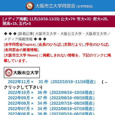
[メディア掲載] 11月(10/16-11/15) 公大×74･市大×31･府大×25､
開高×15､五代×5
◆ ◆ ◆ [新着記事] 大阪市立大学・大阪公立大学・大阪府立大学／
メディア掲載情報 ◆ ◆ ◆
[
全学同窓会Topics
]
､
[
会員のひろば
]
､
[
支部だより
]
､
[
学生のひろば
]
､
[
各同窓会の新着情報
]
､
[
大阪市立大学 News
] に
掲載しきれない情報を、下記のリンクに掲
載しています。
2022年11月 ×
31 件（2022/10/16~11/16現在）
( ←
クリックして下さい)
2022年10月 × 36
件（2022/09/16~10/16現在）
2022年09月 × 47
件（2022/08/16~09/16現在）
2022年08月 × 34
件（2022/07/16~08/16現在）
2022年07月 × 34
件（2022/06/16~07/16現在）
2022年06月 × 38
件（2022/05/16~06/16現在）