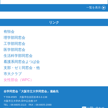
一覧
を表示
リンク
有恒会
理学部同窓会
工学部同窓会
医学部同窓会
生活科学部同窓会
看護系同窓会よつば会
支部・ゼミ同窓会・他
市大クラブ
女性部会（WPC）
全学同窓会「大阪市立大学同窓会」連絡先
〒558-8585 大阪市住吉区杉本3-3-138
大阪市立大学内 田中記念館３F
TEL：06-6605-2113 FAX：06-6605-2088