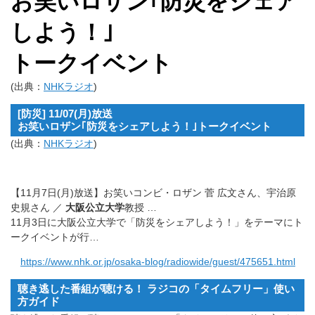
お笑いロザン｢防災をシェア
しよう！｣
トークイベント
(出典：
NHKラジオ
)
[防災] 11/07(月)放送
お笑いロザン｢防災をシェアしよう！｣トークイベント
(出典：
NHKラジオ
)
【11月7日(月)放送】お笑いコンビ・ロザン 菅 広文さん、宇治原
史規さん ／
大阪公立大学
教授 …
11月3日に大阪公立大学で「防災をシェアしよう！」をテーマにト
ークイベントが行…
https://www.nhk.or.jp/osaka-blog/radiowide/guest/475651.html
聴き逃した番組が聴ける！ ラジコの「タイムフリー」使い
方ガイド