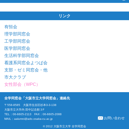
リンク
有恒会
理学部同窓会
工学部同窓会
医学部同窓会
生活科学部同窓会
看護系同窓会よつば会
支部・ゼミ同窓会・他
市大クラブ
女性部会（WPC）
全学同窓会「大阪市立大学同窓会」連絡先
〒558-8585 大阪市住吉区杉本3-3-138
大阪市立大学内 田中記念館３F
TEL：06-6605-2113 FAX：06-6605-2088
お問い合わせ
MAIL：
aalumni@ado.osaka-cu.ac.jp
© 2012 大阪市立大学 全学同窓会