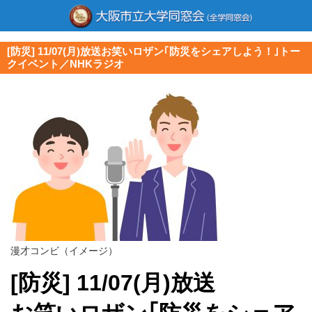
[防災] 11/07(月)放送お笑いロザン｢防災をシェアしよう！｣トー
クイベント／NHKラジオ
漫才コンビ（イメージ）
[防災] 11/07(月)放送