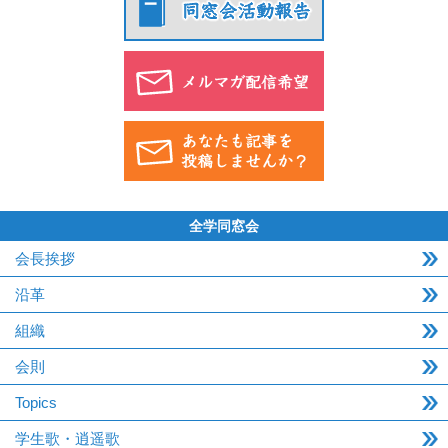
全学同窓会
会長挨拶
沿革
組織
会則
Topics
学生歌・逍遥歌